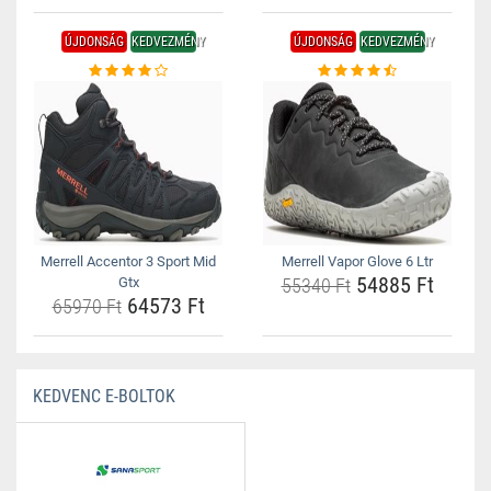
ÚJDONSÁG
KEDVEZMÉNY
ÚJDONSÁG
KEDVEZMÉNY
Merrell Accentor 3 Sport Mid
Merrell Vapor Glove 6 Ltr
54885 Ft
Gtx
55340 Ft
64573 Ft
65970 Ft
KEDVENC E-BOLTOK