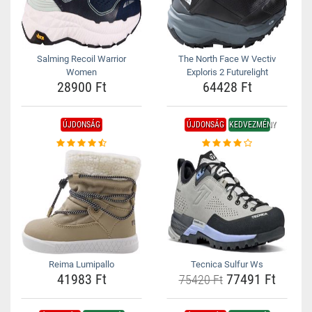
Salming Recoil Warrior
The North Face W Vectiv
Women
Exploris 2 Futurelight
28900 Ft
64428 Ft
ÚJDONSÁG
ÚJDONSÁG
KEDVEZMÉNY
Reima Lumipallo
Tecnica Sulfur Ws
41983 Ft
77491 Ft
75420 Ft