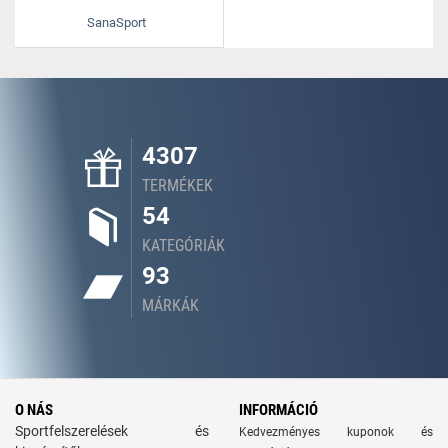
SanaSport
4307
TERMÉKEK
54
KATEGÓRIÁK
93
MÁRKÁK
O NÁS
INFORMÁCIÓ
Sportfelszerelések és
Kedvezményes kuponok és