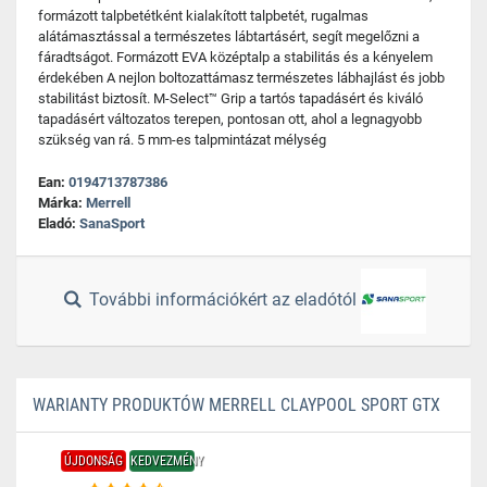
formázott talpbetétként kialakított talpbetét, rugalmas
alátámasztással a természetes lábtartásért, segít megelőzni a
fáradtságot. Formázott EVA középtalp a stabilitás és a kényelem
érdekében A nejlon boltozattámasz természetes lábhajlást és jobb
stabilitást biztosít. M-Select™ Grip a tartós tapadásért és kiváló
tapadásért változatos terepen, pontosan ott, ahol a legnagyobb
szükség van rá. 5 mm-es talpmintázat mélység
Ean:
0194713787386
Márka:
Merrell
Eladó:
SanaSport
További információkért az eladótól
WARIANTY PRODUKTÓW MERRELL CLAYPOOL SPORT GTX
ÚJDONSÁG
KEDVEZMÉNY