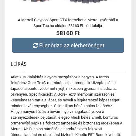
A Merrell Claypool Sport GTX terméket a Merrell gyártótól a
SportTop.hu oldalon 58160 Ft - ért találja.
58160 Ft
Ellenőrizd az elérhetőséget
LEÍRÁS
Atletikus kialakítás a gyors mozgáshoz a hegyen. A tartós
felsőrész Gore-Tex® membránnal, a támogató középtalp és a
tapadó talpbetét védelmet nyújt, miközben gyorsan haladsz az
ösvényen. Specifikációk: A Gore-Tex® membrán szárazon és
kényelmesen tartja a lábat, és növeli a légáteresztő képességet
minden tevékenységhez. Szintetikus bőr és hálós felsőrész
Hagyományos fűzés a bevarrt nyelv megakadályozza a
szennyeződések bejutását lélegző Mesh bélés Emelt, kontúros
orrmerevítő sapka a fokozott tartósság és biztonság érdekében A
Merrell Air Cushion párnázás a sarokrészben fokozott
ütéscsillapítást és stabilitást biztosít. Kinetic Fit™ Base kivehető,