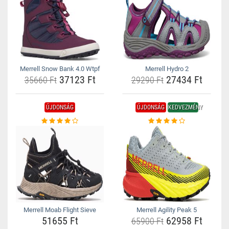
Merrell Snow Bank 4.0 Wtpf
Merrell Hydro 2
37123 Ft
27434 Ft
35660 Ft
29290 Ft
ÚJDONSÁG
ÚJDONSÁG
KEDVEZMÉNY
Merrell Moab Flight Sieve
Merrell Agility Peak 5
51655 Ft
62958 Ft
65900 Ft