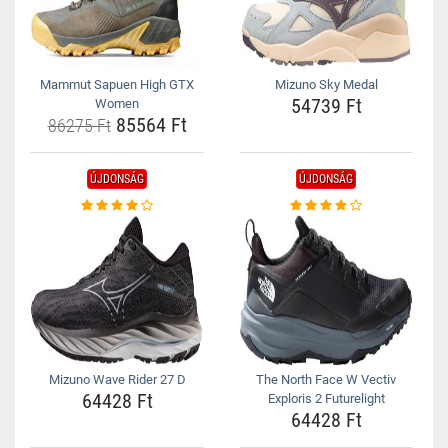
Mammut Sapuen High GTX
Mizuno Sky Medal
54739 Ft
Women
85564 Ft
86275 Ft
ÚJDONSÁG
ÚJDONSÁG
Mizuno Wave Rider 27 D
The North Face W Vectiv
64428 Ft
Exploris 2 Futurelight
64428 Ft