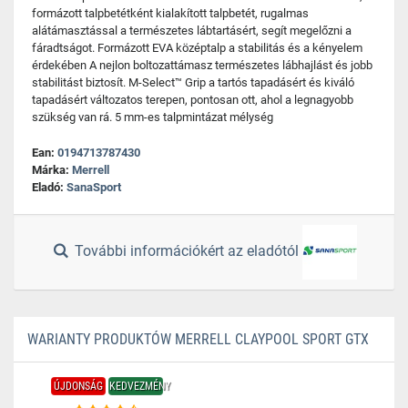
formázott talpbetétként kialakított talpbetét, rugalmas
alátámasztással a természetes lábtartásért, segít megelőzni a
fáradtságot. Formázott EVA középtalp a stabilitás és a kényelem
érdekében A nejlon boltozattámasz természetes lábhajlást és jobb
stabilitást biztosít. M-Select™ Grip a tartós tapadásért és kiváló
tapadásért változatos terepen, pontosan ott, ahol a legnagyobb
szükség van rá. 5 mm-es talpmintázat mélység
Ean:
0194713787430
Márka:
Merrell
Eladó:
SanaSport
További információkért az eladótól
WARIANTY PRODUKTÓW MERRELL CLAYPOOL SPORT GTX
ÚJDONSÁG
KEDVEZMÉNY