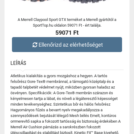
A Merrell Claypool Sport GTX terméket a Merrell gyártótól a
SportTop.hu oldalon 59071 Ft - ért találja.
59071 Ft
Ellenőrizd az elérhetőséget
LEÍRÁS
Atletikus kialakítás a gyors mozgáshoz a hegyen. A tartós
felsőrész Gore-Tex® membránnal, a támogató középtalp és a
tapadó talpbetét védelmet nyújt, miközben gyorsan haladsz az
ösvényen. Specifikációk: A Gore-Tex® membrán szárazon és
kényelmesen tartja a lábat, és növeli a légáteresztő képességet
minden tevékenységhez. Szintetikus bőr és hálós felsőrész
Hagyományos fűzés a bevarrt nyelv megakadályozza a
szennyeződések bejutását lélegző Mesh bélés Emelt, kontúros
orrmerevítő sapka a fokozott tartósság és biztonság érdekében A
Merrell Air Cushion párnázás a sarokrészben fokozott
ütéscsillapítást és stabilitást biztosít. Kinetic Fit™ Base kivehető,