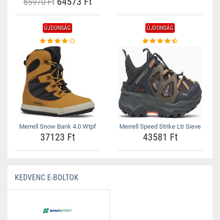
64573 Ft
65970 Ft
ÚJDONSÁG
ÚJDONSÁG
Merrell Snow Bank 4.0 Wtpf
Merrell Speed Strike Ltr Sieve
37123 Ft
43581 Ft
KEDVENC E-BOLTOK