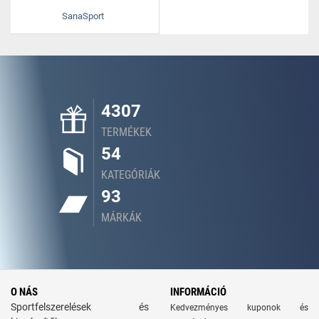
SanaSport
4307
TERMÉKEK
54
KATEGÓRIÁK
93
MÁRKÁK
O NÁS
INFORMÁCIÓ
Sportfelszerelések és
Kedvezményes kuponok és