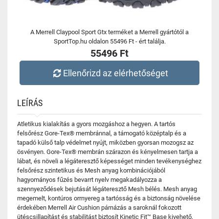
A Merrell Claypool Sport Gtx terméket a Merrell gyártótól a
SportTop.hu oldalon 55496 Ft - ért találja.
55496 Ft
Ellenőrizd az elérhetőséget
LEÍRÁS
Atletikus kialakítás a gyors mozgáshoz a hegyen. A tartós
felsőrész Gore-Tex® membránnal, a támogató középtalp és a
tapadó külső talp védelmet nyújt, miközben gyorsan mozogsz az
ösvényen. Gore-Tex® membrán szárazon és kényelmesen tartja a
lábat, és növeli a légáteresztő képességet minden tevékenységhez
felsőrész szintetikus és Mesh anyag kombinációjából
hagyományos fűzés bevarrt nyelv megakadályozza a
szennyeződések bejutását légáteresztő Mesh bélés. Mesh anyag
megemelt, kontúros orrnyereg a tartósság és a biztonság növelése
érdekében Merrell Air Cushion párnázás a saroknál fokozott
ütéscsillapítást és stabilitást biztosít Kinetic Fit™ Base kivehető,