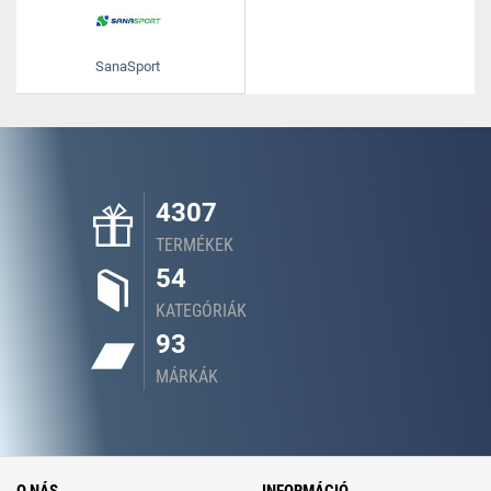
SanaSport
4307
TERMÉKEK
54
KATEGÓRIÁK
93
MÁRKÁK