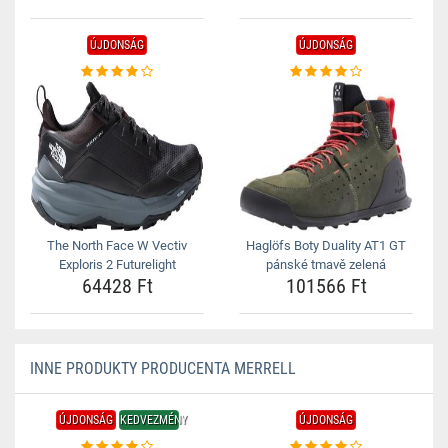
ÚJDONSÁG
ÚJDONSÁG
The North Face W Vectiv
Haglöfs Boty Duality AT1 GT
Exploris 2 Futurelight
pánské tmavě zelená
64428 Ft
101566 Ft
INNE PRODUKTY PRODUCENTA MERRELL
ÚJDONSÁG
KEDVEZMÉNY
ÚJDONSÁG