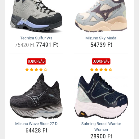
Tecnica Sulfur Ws
Mizuno Sky Medal
77491 Ft
54739 Ft
75420 Ft
ÚJDONSÁG
ÚJDONSÁG
Mizuno Wave Rider 27 D
Salming Recoil Warrior
64428 Ft
Women
28900 Ft