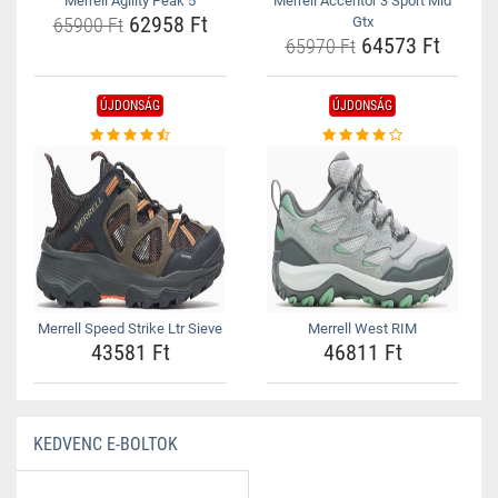
Merrell Agility Peak 5
Merrell Accentor 3 Sport Mid
62958 Ft
65900 Ft
Gtx
64573 Ft
65970 Ft
ÚJDONSÁG
ÚJDONSÁG
Merrell Speed Strike Ltr Sieve
Merrell West RIM
43581 Ft
46811 Ft
KEDVENC E-BOLTOK