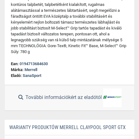
kontúros talpbetét, talpbetétként kialakított, rugalmas
alátámasztással a természetes lábtartásért, segít megelőzni a
fáradtságot öntött EVA középtalp a további stabilitásért és
kényelemért nejlon boltozati támasz természetes lábhajlást és
jobb stabilitást biztosít M-Select™ Grip tartós tapadást és kiváló
tapadást biztosít változatos terepen, pontosan ott, ahol a
legnagyobb szükség van rá külső talp mintázatának mélysége 5
mm TECHNOLÓGIA: Gore-Tex®, Kinetic Fit™ Base, M-Select™ Grip
Súly: 780 g
Ean:
0194713684630
Márka:
Merrell
Eladó:
SanaSport
További információkért az eladótól
WARIANTY PRODUKTÓW MERRELL CLAYPOOL SPORT GTX