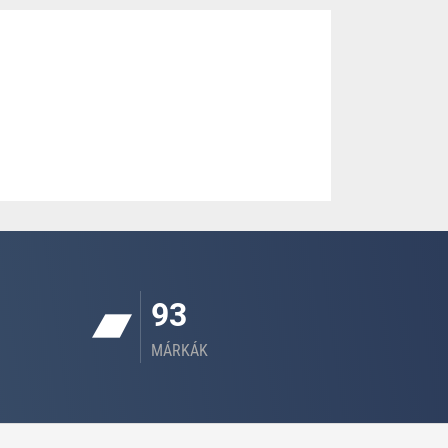
93
MÁRKÁK