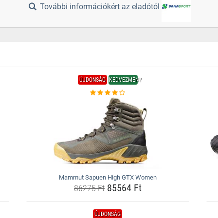
További információkért az eladótól
ÚJDONSÁG
KEDVEZMÉNY
Mammut Sapuen High GTX Women
85564 Ft
86275 Ft
ÚJDONSÁG