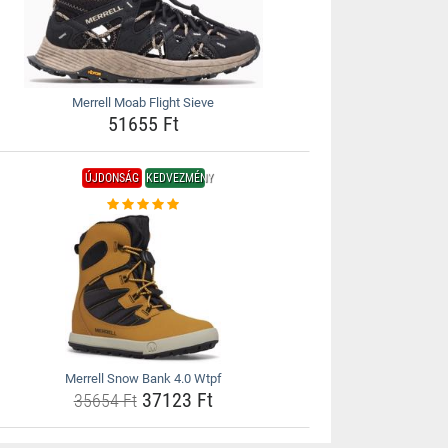
Merrell Moab Flight Sieve
51655 Ft
ÚJDONSÁG
KEDVEZMÉNY
Merrell Snow Bank 4.0 Wtpf
37123 Ft
35654 Ft