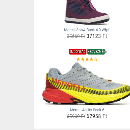
Merrell Snow Bank 4.0 Wtpf
37123 Ft
35660 Ft
ÚJDONSÁG
KEDVEZMÉNY
Merrell Agility Peak 5
62958 Ft
65900 Ft