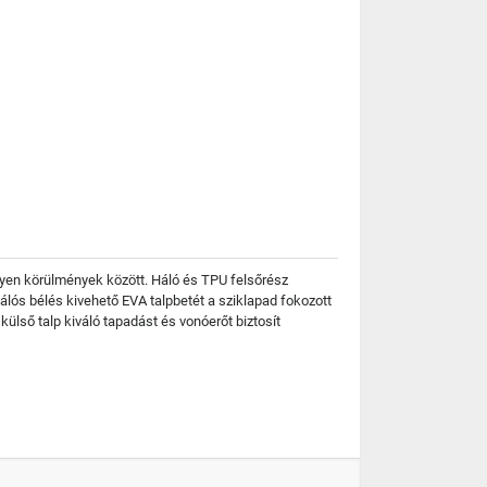
lyen körülmények között. Háló és TPU felsőrész
hálós bélés kivehető EVA talpbetét a sziklapad fokozott
lső talp kiváló tapadást és vonóerőt biztosít