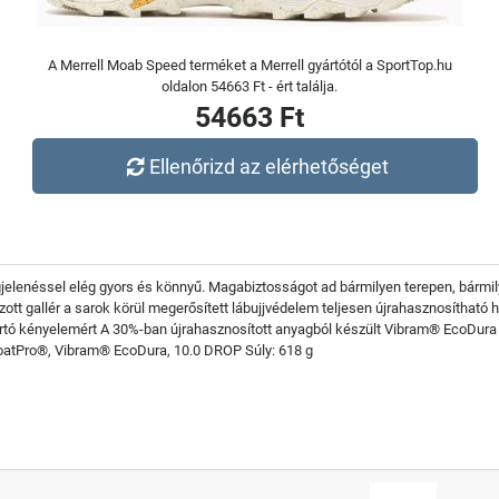
A Merrell Moab Speed terméket a Merrell gyártótól a SportTop.hu
oldalon 54663 Ft - ért találja.
54663 Ft
Ellenőrizd az elérhetőséget
jelenéssel elég gyors és könnyű. Magabiztosságot ad bármilyen terepen, bármi
ott gallér a sarok körül megerősített lábujjvédelem teljesen újrahasznosítható 
tó kényelemért A 30%-ban újrahasznosított anyagból készült Vibram® EcoDura kü
oatPro®, Vibram® EcoDura, 10.0 DROP Súly: 618 g