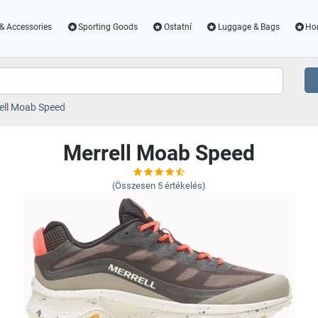
& Accessories
Sporting Goods
Ostatní
Luggage & Bags
Ho
ell Moab Speed
Merrell Moab Speed
(Összesen
5
értékelés)