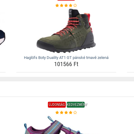
Haglöfs Boty Duality AT1 GT pánské tmavě zelená
101566 Ft
ÚJDONSÁG
KEDVEZMÉNY