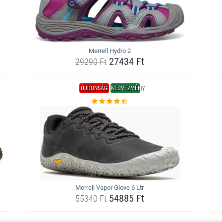
Merrell Hydro 2
27434 Ft
29290 Ft
ÚJDONSÁG
KEDVEZMÉNY
Merrell Vapor Glove 6 Ltr
54885 Ft
55340 Ft