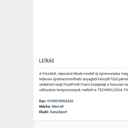
LEÍRÁS
A frissített, népszerű Moab modell új nyomvonalas meg
teljesen újrahasznosítható anyagból készült fűző párnáz
védelmet nyújt FloatPro® Foam középtalp a hosszan tar
változatos terepviszonyok mellett is TECHNOLÓGIA: Fl
Ean:
0195018954220
Márka:
Merrell
Eladó:
SanaSport