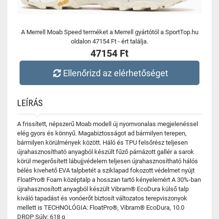
A Merrell Moab Speed terméket a Merrell gyártótól a SportTop.hu
oldalon 47154 Ft - ért találja.
47154 Ft
Ellenőrizd az elérhetőséget
LEÍRÁS
A frissített, népszerű Moab modell új nyomvonalas megjelenéssel
elég gyors és könnyű. Magabiztosságot ad bármilyen terepen,
bármilyen körülmények között. Háló és TPU felsőrész teljesen
újrahasznosítható anyagból készült fűző párnázott gallér a sarok
körül megerősített lábujjvédelem teljesen újrahasznosítható hálós
bélés kivehető EVA talpbetét a sziklapad fokozott védelmet nyújt
FloatPro® Foam középtalp a hosszan tartó kényelemért A 30%-ban
újrahasznosított anyagból készült Vibram® EcoDura külső talp
kiváló tapadást és vonóerőt biztosít változatos terepviszonyok
mellett is TECHNOLÓGIA: FloatPro®, Vibram® EcoDura, 10.0
DROP Súly: 618 g