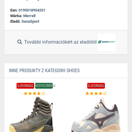
Ean:
0195018954251
Márka:
Merrell
Eladó:
SanaSport
További információkért az eladótól
INNE PRODUKTY Z KATEGORII SHOES
ÚJDONSÁG
KEDVEZMÉNY
ÚJDONSÁG