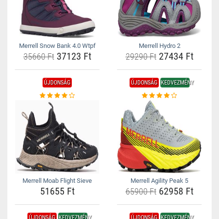
Merrell Snow Bank 4.0 Wtpf
Merrell Hydro 2
37123 Ft
27434 Ft
35660 Ft
29290 Ft
ÚJDONSÁG
ÚJDONSÁG
KEDVEZMÉNY
Merrell Moab Flight Sieve
Merrell Agility Peak 5
51655 Ft
62958 Ft
65900 Ft
ÚJDONSÁG
KEDVEZMÉNY
ÚJDONSÁG
KEDVEZMÉNY