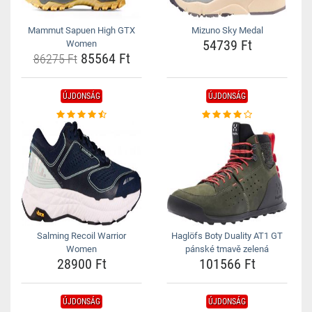
Mammut Sapuen High GTX
Mizuno Sky Medal
54739 Ft
Women
85564 Ft
86275 Ft
ÚJDONSÁG
ÚJDONSÁG
Salming Recoil Warrior
Haglöfs Boty Duality AT1 GT
Women
pánské tmavě zelená
28900 Ft
101566 Ft
ÚJDONSÁG
ÚJDONSÁG