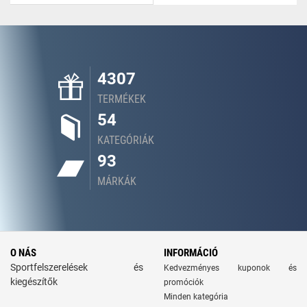
4307
TERMÉKEK
54
KATEGÓRIÁK
93
MÁRKÁK
O NÁS
INFORMÁCIÓ
Sportfelszerelések és
Kedvezményes kuponok és
kiegészítők
promóciók
Minden kategória