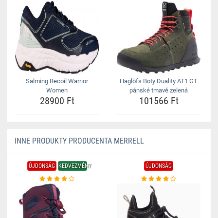
Salming Recoil Warrior
Haglöfs Boty Duality AT1 GT
Women
pánské tmavě zelená
28900 Ft
101566 Ft
INNE PRODUKTY PRODUCENTA MERRELL
ÚJDONSÁG
KEDVEZMÉNY
ÚJDONSÁG