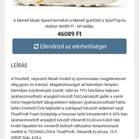
A Merrell Moab Speed terméket a Merrell gyártótól a SportTop.hu
oldalon 46089 Ft - ért találja.
46089 Ft
Ellenőrizd az elérhetőséget
LEÍRÁS
A frissített, népszerű Moab modell új nyomvonalas megjelenéssel
elég gyors és könnyű. Magabiztosságot ad bármilyen terepen,
bármilyen körülmények között. Háló és TPU felsőrész teljesen
újrahasznosítható anyagból készült fűző párnázott gallér a sarok
körül megerősített lábujjvédelem teljesen újrahasznosítható hálós
bélés kivehető EVA talpbetét a sziklapad fokozott védelmet nyújt
FloatPro® Foam középtalp a hosszan tartó kényelemért A 30%-ban
újrahasznosított anyagból készült Vibram® EcoDura külső talp
kiváló tapadást és vonóerőt biztosít változatos terepviszonyok
mellett is TECHNOLÓGIA: FloatPro®, Vibram® EcoDura, 10.0
DROP Súly: 618 g