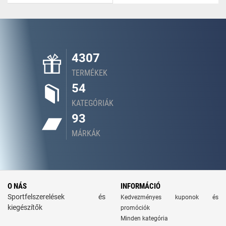
4307
TERMÉKEK
54
KATEGÓRIÁK
93
MÁRKÁK
O NÁS
INFORMÁCIÓ
Sportfelszerelések és
Kedvezményes kuponok és
kiegészítők
promóciók
Minden kategória