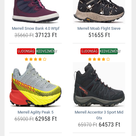
Merrell Snow Bank 4.0 Wtpf
Merrell Moab Flight Sieve
37123 Ft
51655 Ft
35660 Ft
ÚJDONSÁG
KEDVEZMÉNY
ÚJDONSÁG
KEDVEZMÉNY
Merrell Agility Peak 5
Merrell Accentor 3 Sport Mid
62958 Ft
65900 Ft
Gtx
64573 Ft
65970 Ft