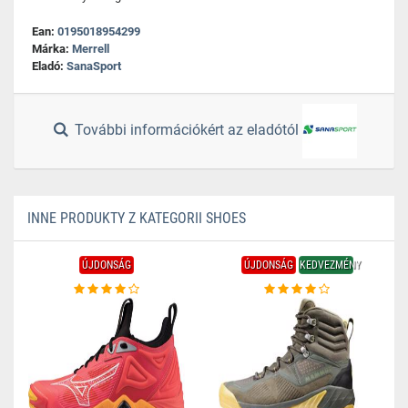
Ean:
0195018954299
Márka:
Merrell
Eladó:
SanaSport
További információkért az eladótól
INNE PRODUKTY Z KATEGORII SHOES
ÚJDONSÁG
ÚJDONSÁG
KEDVEZMÉNY