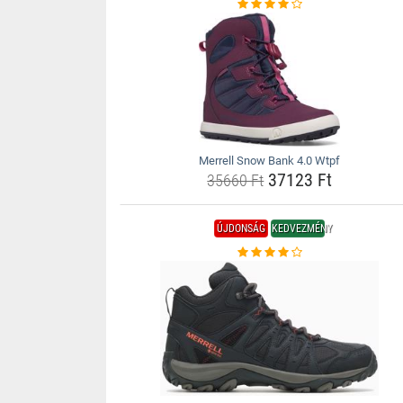
Merrell Snow Bank 4.0 Wtpf
37123 Ft
35660 Ft
ÚJDONSÁG
KEDVEZMÉNY