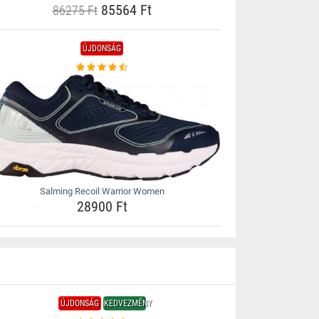
85564 Ft
86275 Ft
ÚJDONSÁG
Salming Recoil Warrior Women
28900 Ft
ÚJDONSÁG
KEDVEZMÉNY