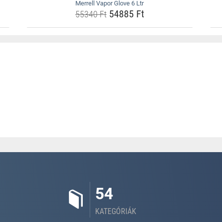
Merrell Vapor Glove 6 Ltr
54885 Ft
55340 Ft
54
KATEGÓRIÁK