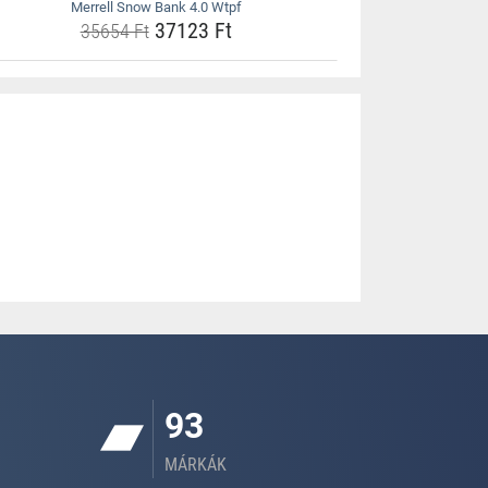
Merrell Snow Bank 4.0 Wtpf
37123 Ft
35654 Ft
93
MÁRKÁK