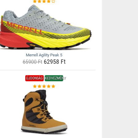
Merrell Agility Peak 5
62958 Ft
65900 Ft
ÚJDONSÁG
KEDVEZMÉNY