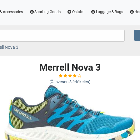
& Accessories
Sporting Goods
Ostatní
Luggage & Bags
Ho
ell Nova 3
Merrell Nova 3
(Összesen
3
értékelés)