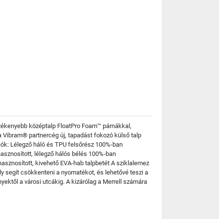
rzékenyebb középtalp FloatPro Foam™ párnákkal,
 a Vibram® partnercég új, tapadást fokozó külső talp
ciók: Lélegző háló és TPU felsőrész 100%-ban
hasznosított, lélegző hálós bélés 100%-ban
asznosított, kivehető EVA-hab talpbetét A sziklalemez
y segít csökkenteni a nyomatékot, és lehetővé teszi a
ktől a városi utcákig. A kizárólag a Merrell számára