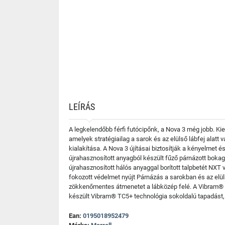
LEÍRÁS
A legkelendőbb férfi futócipőnk, a Nova 3 még jobb. 
amelyek stratégiailag a sarok és az elülső lábfej alat
kialakítása. A Nova 3 újításai biztosítják a kényelmet
újrahasznosított anyagból készült fűző párnázott bokag
újrahasznosított hálós anyaggal borított talpbetét NX
fokozott védelmet nyújt Párnázás a sarokban és az elül
zökkenőmentes átmenetet a lábközép felé. A Vibram® TC
készült Vibram® TC5+ technológia sokoldalú tapadást, 
Ean:
0195018952479