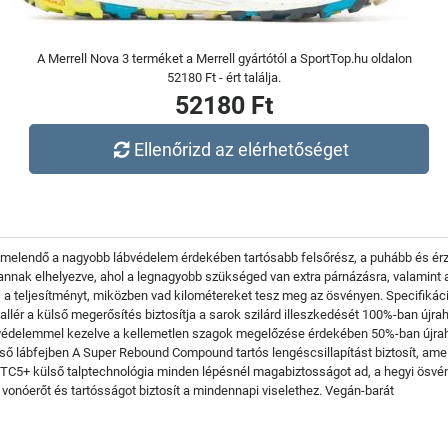
A Merrell Nova 3 terméket a Merrell gyártótól a SportTop.hu oldalon
52180 Ft - ért találja.
52180 Ft
Ellenőrizd az elérhetőséget
Kiemelendő a nagyobb lábvédelem érdekében tartósabb felsőrész, a puhább és é
t vannak elhelyezve, ahol a legnagyobb szükséged van extra párnázásra, valamint
 és a teljesítményt, miközben vad kilométereket tesz meg az ösvényen. Specifiká
allér a külső megerősítés biztosítja a sarok szilárd illeszkedését 100%-ban újra
T védelemmel kezelve a kellemetlen szagok megelőzése érdekében 50%-ban újrah
ső lábfejben A Super Rebound Compound tartós lengéscsillapítást biztosít, amel
5+ külső talptechnológia minden lépésnél magabiztosságot ad, a hegyi ösvénye
vonóerőt és tartósságot biztosít a mindennapi viselethez. Vegán-barát