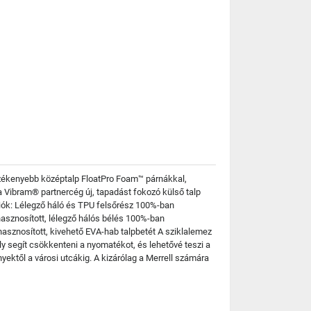
rzékenyebb középtalp FloatPro Foam™ párnákkal,
 a Vibram® partnercég új, tapadást fokozó külső talp
ciók: Lélegző háló és TPU felsőrész 100%-ban
hasznosított, lélegző hálós bélés 100%-ban
asznosított, kivehető EVA-hab talpbetét A sziklalemez
y segít csökkenteni a nyomatékot, és lehetővé teszi a
ktől a városi utcákig. A kizárólag a Merrell számára