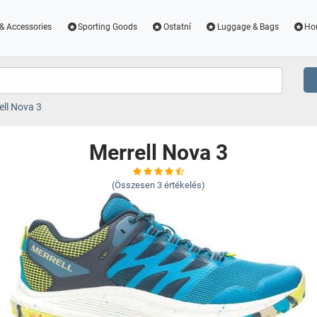
& Accessories
Sporting Goods
Ostatní
Luggage & Bags
Ho
ell Nova 3
Merrell Nova 3
(Összesen
3
értékelés)