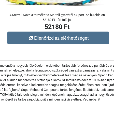
A Merrell Nova 3 terméket a Merrell gyártótól a SportTop.hu oldalon
52180 Ft - ért találja.
52180 Ft
Ellenőrizd az elérhetőséget
Kiemelendő a nagyobb lábvédelem érdekében tartósabb felsőrész, a puhább és é
t vannak elhelyezve, ahol a legnagyobb szükséged van extra párnázásra, valamint
 és a teljesítményt, miközben vad kilométereket tesz meg az ösvényen. Specifiká
allér a külső megerősítés biztosítja a sarok szilárd illeszkedését 100%-ban újra
T védelemmel kezelve a kellemetlen szagok megelőzése érdekében 50%-ban újrah
ső lábfejben A Super Rebound Compound tartós lengéscsillapítást biztosít, amel
5+ külső talptechnológia minden lépésnél magabiztosságot ad, a hegyi ösvénye
vonóerőt és tartósságot biztosít a mindennapi viselethez. Vegán-barát