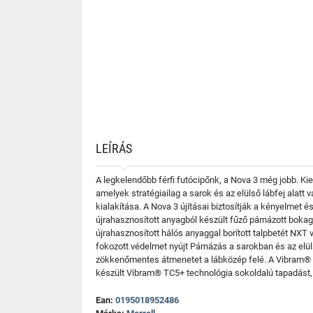
LEÍRÁS
A legkelendőbb férfi futócipőnk, a Nova 3 még jobb. 
amelyek stratégiailag a sarok és az elülső lábfej alat
kialakítása. A Nova 3 újításai biztosítják a kényelmet
újrahasznosított anyagból készült fűző párnázott bokag
újrahasznosított hálós anyaggal borított talpbetét NX
fokozott védelmet nyújt Párnázás a sarokban és az elül
zökkenőmentes átmenetet a lábközép felé. A Vibram® TC
készült Vibram® TC5+ technológia sokoldalú tapadást, 
Ean:
0195018952486