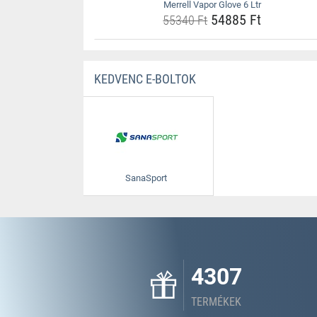
Merrell Vapor Glove 6 Ltr
54885 Ft
55340 Ft
KEDVENC E-BOLTOK
SanaSport
4307
TERMÉKEK