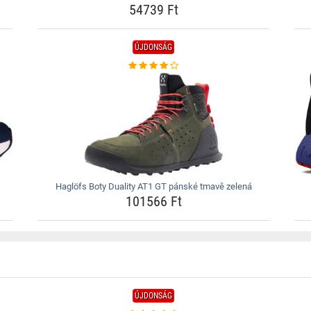
54739 Ft
ÚJDONSÁG
Haglöfs Boty Duality AT1 GT pánské tmavě zelená
101566 Ft
ÚJDONSÁG