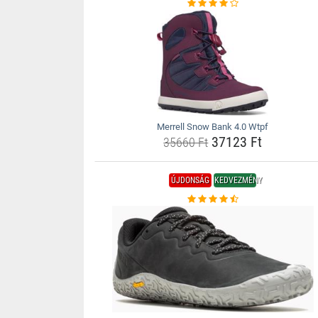
Merrell Snow Bank 4.0 Wtpf
37123 Ft
35660 Ft
ÚJDONSÁG
KEDVEZMÉNY