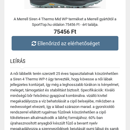
A Merrell Siren 4 Thermo Mid WP terméket a Merrell gyártótól a
SportTop.hu oldalon 75456 Ft - ért találja.
75456 Ft
Ellenőrizd az elérhetőséget
LEÍRÁS
A női lábbelik terén szerzett 25 éves tapasztalatnak köszönhetően
a Siren 4 Thermo WP-t úgy tervezték, hogy kövesse a női lábak
jellegzetes kontúrjait, így még a leghosszabb túrákon is kényelmet,
meleget, támogatást és stabilitást biztosít. Specifikációk: Kiváló
minőségű bőr felsőrész gyapjúval kombinálva. vízálló kivitel
megakadályozza a víz behatolását a cipő belsejébe, miközben a
nedvességet elvezeti, így a lábad szárazon marad. a gyorskioldó
rendszerrel ellátott rugalmas fűzőnek köszönhetően a cipő
tökéletesen alkalmazkodik a lábfej formájához. 60%-ban
újrahasznosított anyagból készült fűző a bevarrt nyelv
megakadályozza a szennyeződések bejutását gumi lábujj és sarok