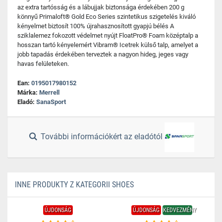
az extra tartósság és a lábujjak biztonsága érdekében 200 g
könnyű Primaloft® Gold Eco Series szintetikus szigetelés kiváló
kényelmet biztosít 100% újrahasznosított gyapjú bélés A
sziklalemez fokozott védelmet nyújt FloatPro® Foam középtalp a
hosszan tartó kényelemért Vibram® Icetrek külső talp, amelyet a
jobb tapadás érdekében terveztek a nagyon hideg, jeges vagy
havas felületeken.
Ean:
0195017980152
Márka:
Merrell
Eladó:
SanaSport
További információkért az eladótól
INNE PRODUKTY Z KATEGORII SHOES
ÚJDONSÁG
ÚJDONSÁG
KEDVEZMÉNY