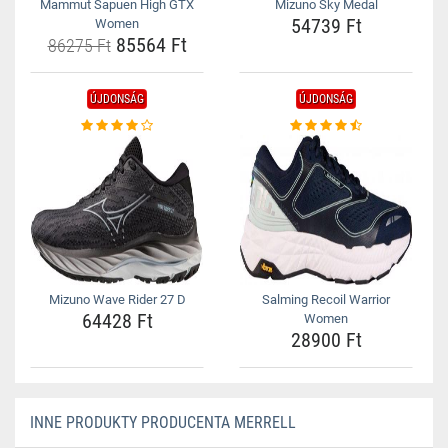
Mammut Sapuen High GTX
Mizuno Sky Medal
54739 Ft
Women
85564 Ft
86275 Ft
ÚJDONSÁG
ÚJDONSÁG
Mizuno Wave Rider 27 D
Salming Recoil Warrior
64428 Ft
Women
28900 Ft
INNE PRODUKTY PRODUCENTA MERRELL