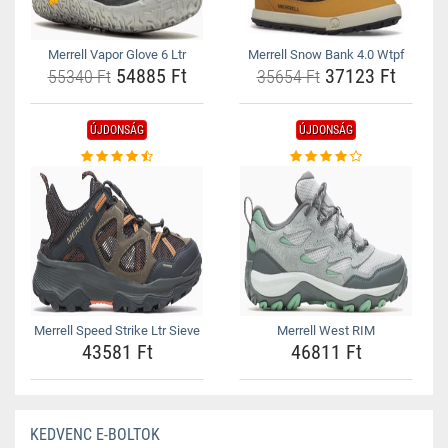
Merrell Vapor Glove 6 Ltr
Merrell Snow Bank 4.0 Wtpf
54885 Ft
37123 Ft
55340 Ft
35654 Ft
ÚJDONSÁG
ÚJDONSÁG
Merrell Speed Strike Ltr Sieve
Merrell West RIM
43581 Ft
46811 Ft
KEDVENC E-BOLTOK