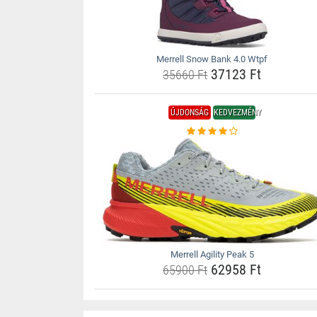
Merrell Snow Bank 4.0 Wtpf
37123 Ft
35660 Ft
ÚJDONSÁG
KEDVEZMÉNY
Merrell Agility Peak 5
62958 Ft
65900 Ft