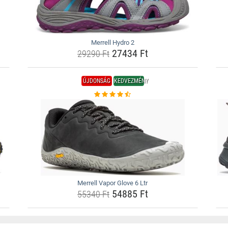
Merrell Hydro 2
27434 Ft
29290 Ft
ÚJDONSÁG
KEDVEZMÉNY
Merrell Vapor Glove 6 Ltr
54885 Ft
55340 Ft