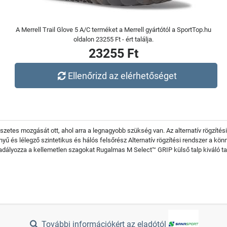
A Merrell Trail Glove 5 A/C terméket a Merrell gyártótól a SportTop.hu
oldalon 23255 Ft - ért találja.
23255 Ft
Ellenőrizd az elérhetőséget
ermészetes mozgását ott, ahol arra a legnagyobb szükség van. Az alternatív rögzít
nnyű és lélegző szintetikus és hálós felsőrész Alternatív rögzítési rendszer a kö
adályozza a kellemetlen szagokat Rugalmas M Select™ GRIP külső talp kiváló 
További információkért az eladótól