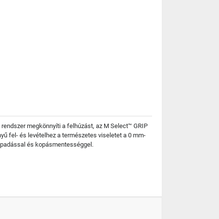
ési rendszer megkönnyíti a felhúzást, az M Select™ GRIP
nnyű fel- és levételhez a természetes viseletet a 0 mm-
tapadással és kopásmentességgel.