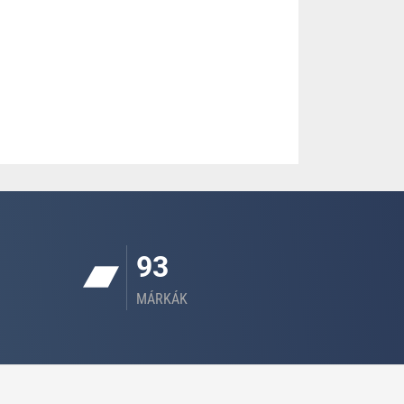
93
MÁRKÁK