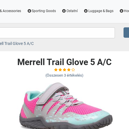
& Accessories
Sporting Goods
Ostatní
Luggage & Bags
Ho
ll Trail Glove 5 A/C
Merrell Trail Glove 5 A/C
(Összesen
3
értékelés)