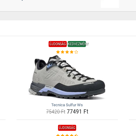
ÚJDONSÁG
KEDVEZMÉNY
Tecnica Sulfur Ws
77491 Ft
75420 Ft
ÚJDONSÁG