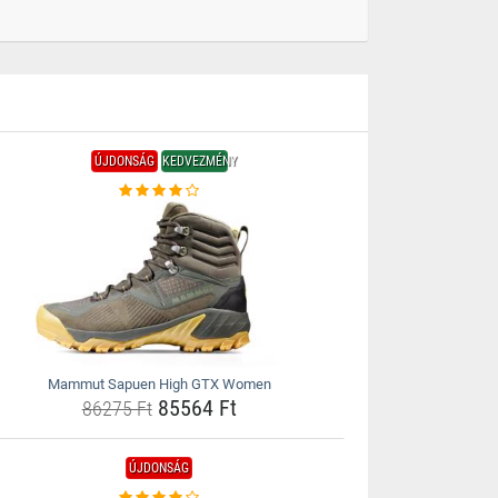
ÚJDONSÁG
KEDVEZMÉNY
Mammut Sapuen High GTX Women
85564 Ft
86275 Ft
ÚJDONSÁG