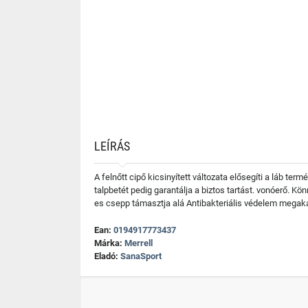
LEÍRÁS
A felnőtt cipő kicsinyített változata elősegíti a láb t
talpbetét pedig garantálja a biztos tartást. vonóerő. Kö
es csepp támasztja alá Antibakteriális védelem megak
Ean:
0194917773437
Márka:
Merrell
Eladó:
SanaSport