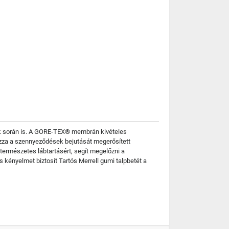
úrák során is. A GORE-TEX® membrán kivételes
ozza a szennyeződések bejutását megerősített
 természetes lábtartásért, segít megelőzni a
s kényelmet biztosít Tartós Merrell gumi talpbetét a