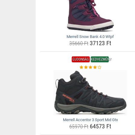
Merrell Snow Bank 4.0 Wtpf
37123 Ft
35660 Ft
ÚJDONSÁG
KEDVEZMÉNY
Merrell Accentor 3 Sport Mid Gtx
64573 Ft
65970 Ft