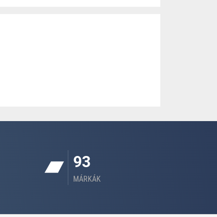
93
MÁRKÁK