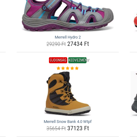
Merrell Hydro 2
27434 Ft
29290 Ft
ÚJDONSÁG
KEDVEZMÉNY
Merrell Snow Bank 4.0 Wtpf
37123 Ft
35654 Ft