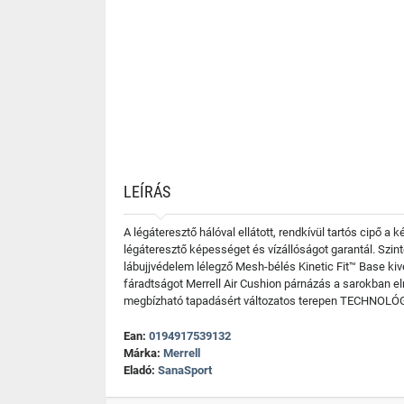
LEÍRÁS
A légáteresztő hálóval ellátott, rendkívül tartós cipő
légáteresztő képességet és vízállóságot garantál. Szi
lábujjvédelem lélegző Mesh-bélés Kinetic Fit™ Base kive
fáradtságot Merrell Air Cushion párnázás a sarokban eln
megbízható tapadásért változatos terepen TECHNOLÓGIA
Ean:
0194917539132
Márka:
Merrell
Eladó:
SanaSport