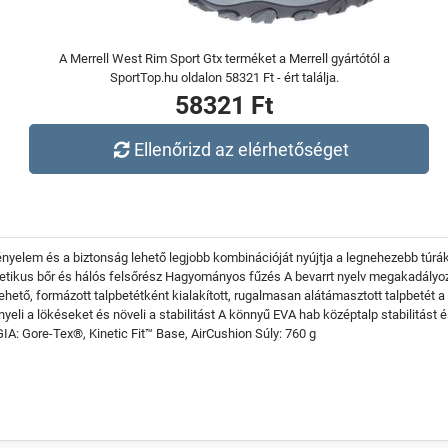
A Merrell West Rim Sport Gtx terméket a Merrell gyártótól a
SportTop.hu oldalon 58321 Ft - ért találja.
58321 Ft
Ellenőrizd az elérhetőséget
 a kényelem és a biztonság lehető legjobb kombinációját nyújtja a legnehezebb t
ntetikus bőr és hálós felsőrész Hagyományos fűzés A bevarrt nyelv megakadály
hető, formázott talpbetétként kialakított, rugalmasan alátámasztott talpbetét a
yeli a lökéseket és növeli a stabilitást A könnyű EVA hab középtalp stabilitást é
: Gore-Tex®, Kinetic Fit™ Base, AirCushion Súly: 760 g