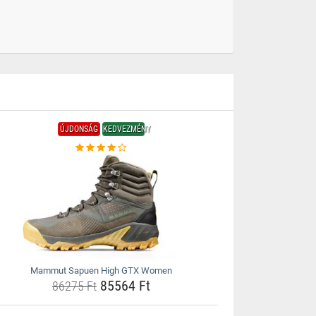
ÚJDONSÁG
KEDVEZMÉNY
Mammut Sapuen High GTX Women
85564 Ft
86275 Ft