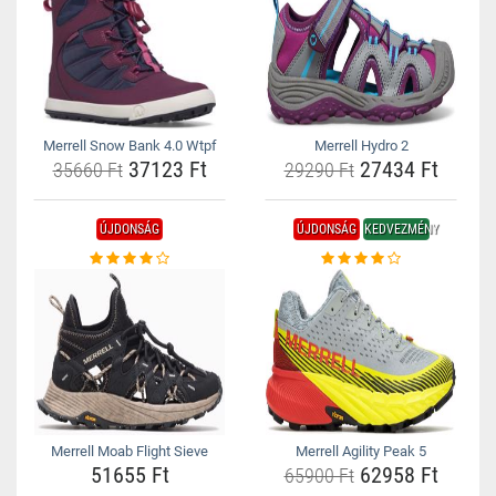
Merrell Snow Bank 4.0 Wtpf
Merrell Hydro 2
37123 Ft
27434 Ft
35660 Ft
29290 Ft
ÚJDONSÁG
ÚJDONSÁG
KEDVEZMÉNY
Merrell Moab Flight Sieve
Merrell Agility Peak 5
51655 Ft
62958 Ft
65900 Ft