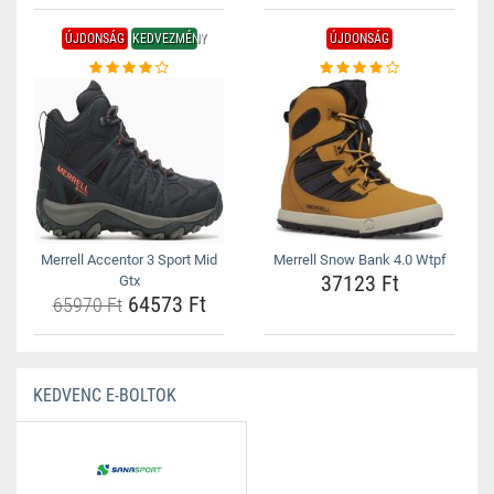
ÚJDONSÁG
KEDVEZMÉNY
ÚJDONSÁG
Merrell Accentor 3 Sport Mid
Merrell Snow Bank 4.0 Wtpf
37123 Ft
Gtx
64573 Ft
65970 Ft
KEDVENC E-BOLTOK