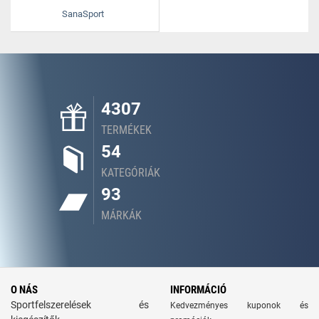
SanaSport
4307
TERMÉKEK
54
KATEGÓRIÁK
93
MÁRKÁK
O NÁS
INFORMÁCIÓ
Sportfelszerelések és
Kedvezményes kuponok és