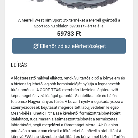
A Merrell West Rim Sport Gtx terméket a Merrell gyártótól a
SportTop.hu oldalon 59733 Ft - ért találja.
59733 Ft
Ellenőrizd az elérhetőséget
LEÍRÁS
A légáteresztő hálóval ellátott, rendkívül tartós cipő a kényelem és
a biztonság lehető legjobb kombinációját nyújtja a legnehezebb
túrák során is. A GORE-TEX® membrán kivételes légáteresztő
képességet és vízállóságot garantál. Szintetikus bőr és hálós
felsőrész Hagyományos fűzés A bevarrt nyelv megakadályozza a
szennyeződések bejutását megerősített lábujjvédelem lélegző
Mesh-bélés Kinetic Fit™ Base kivehető, formázott talpbetétként
kialakított, rugalmasan alátámasztott talpbetét a természetes
lábtartásért, segít megelőzni a fáradtságot Merrell Air Cushion
párnázás a sarokban elnyeli a lökéseket és növeli a stabilitást A
könnyű EVA hab középtalp stabilitást és kényelmet biztosít Tartós