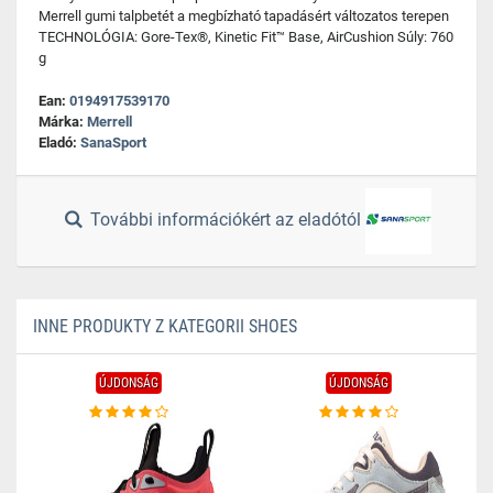
Merrell gumi talpbetét a megbízható tapadásért változatos terepen
TECHNOLÓGIA: Gore-Tex®, Kinetic Fit™ Base, AirCushion Súly: 760
g
Ean:
0194917539170
Márka:
Merrell
Eladó:
SanaSport
További információkért az eladótól
INNE PRODUKTY Z KATEGORII SHOES
ÚJDONSÁG
ÚJDONSÁG