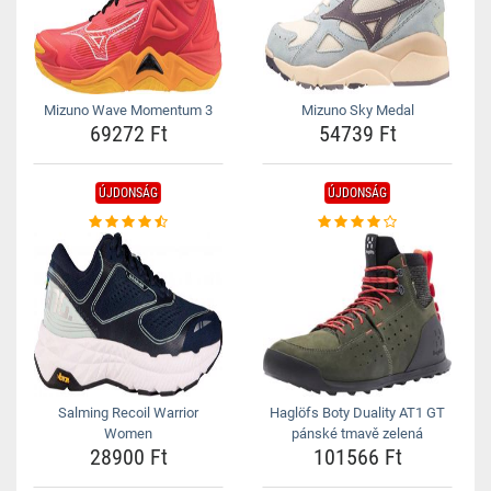
Mizuno Wave Momentum 3
Mizuno Sky Medal
69272 Ft
54739 Ft
ÚJDONSÁG
ÚJDONSÁG
Salming Recoil Warrior
Haglöfs Boty Duality AT1 GT
Women
pánské tmavě zelená
28900 Ft
101566 Ft