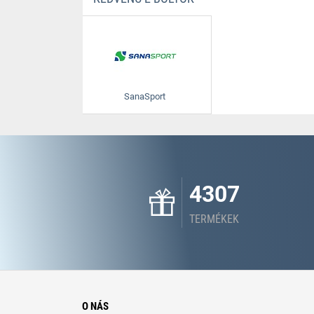
SanaSport
4307
TERMÉKEK
O NÁS