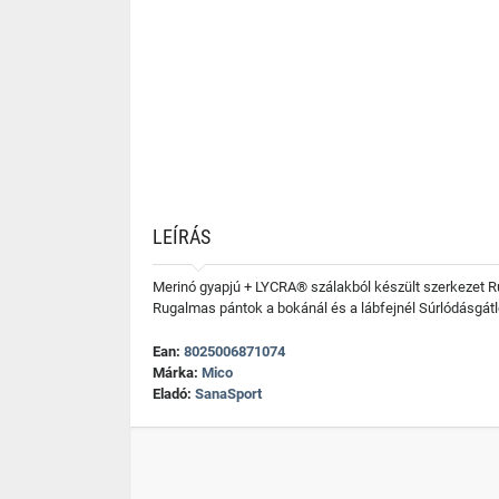
LEÍRÁS
Merinó gyapjú + LYCRA® szálakból készült szerkezet R
Rugalmas pántok a bokánál és a lábfejnél Súrlódásgátl
Ean:
8025006871074
Márka:
Mico
Eladó:
SanaSport