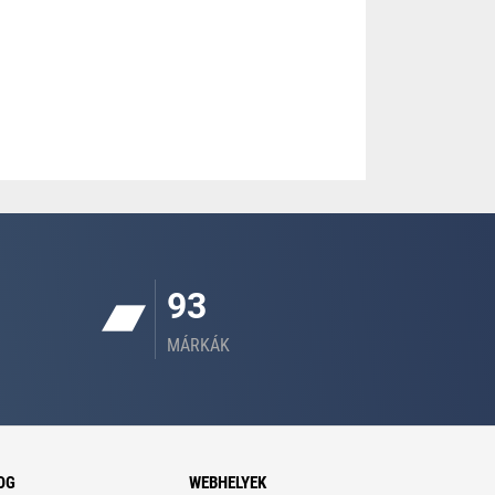
93
MÁRKÁK
OG
WEBHELYEK