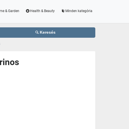
me & Garden
Health & Beauty
Minden kategória
Keresés
s
rinos