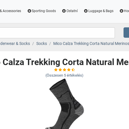
& Accessories
Sporting Goods
Ostatní
Luggage & Bags
Ho
derwear & Socks
Socks
Mico Calza Trekking Corta Natural Merino
 Calza Trekking Corta Natural Me
(Összesen
5
értékelés)