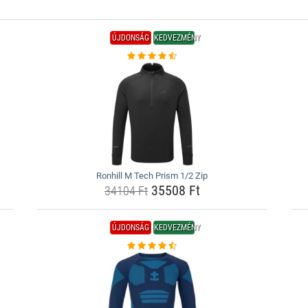
ÚJDONSÁG
KEDVEZMÉNY
Ronhill M Tech Prism 1/2 Zip
35508 Ft
34104 Ft
ÚJDONSÁG
KEDVEZMÉNY