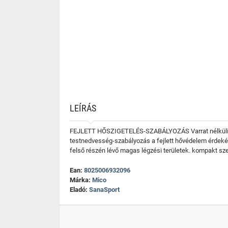
LEÍRÁS
FEJLETT HŐSZIGETELÉS-SZABÁLYOZÁS Varrat nélküli kétk
testnedvesség-szabályozás a fejlett hővédelem érdeké
felső részén lévő magas légzési területek. kompakt sze
Ean:
8025006932096
Márka:
Mico
Eladó:
SanaSport