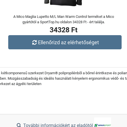
A Mico Maglia Lupetto M/L Man Warm Control terméket a Mico
gyártótól a SportTop.hu oldalon 34328 Ft - ért találja.
34328 Ft
Ellenőrizd az elérhetőséget
omponensű szerkezet Dryarn® polipropilénből a bőrrel érintkezve és poliamid
ben. Mozgásszabadság és ideális használati kényelem ergonomikus védő- és tám
rkezet az ágyéki területen
További információkért az eladótól