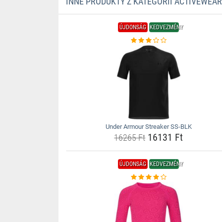
INNE PRODUKTY Z KATEGORII ACTIVEWEAR
ÚJDONSÁG
KEDVEZMÉNY
Under Armour Streaker SS-BLK
16131 Ft
16265 Ft
ÚJDONSÁG
KEDVEZMÉNY