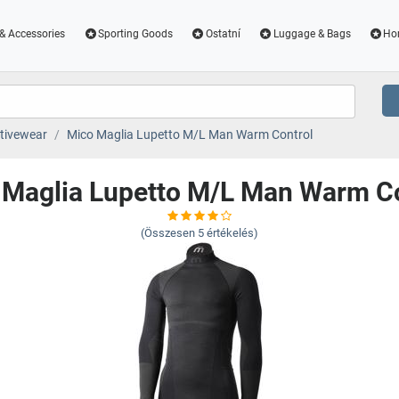
& Accessories
Sporting Goods
Ostatní
Luggage & Bags
Ho
tivewear
Mico Maglia Lupetto M/L Man Warm Control
 Maglia Lupetto M/L Man Warm Co
(Összesen
5
értékelés)