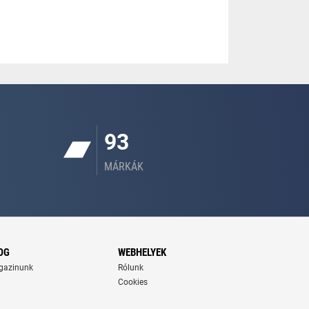
93
MÁRKÁK
OG
WEBHELYEK
gazinunk
Rólunk
Cookies