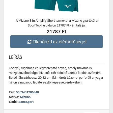
A Mizuno 8 In Amplify Short terméket a Mizuno gyártótól a
SportTop.hu oldalon 21787 Ft - ért találja.
21787 Ft
Ellenőrizd az elérhetőséget
LEÍRÁS
Könnyű, rugalmas és légáteresztő anyag, amely maximális
mozgásszabadságot biztosít. Két oldalsó zseb a labdák számára.
Belső lábszárhossz: 20,32 cm (M méret) Lézerrel perforált anyag a
háton a nagyobb légáteresztő képesség érdekében.
Ean:
5059431206340
Márka:
Mizuno
Eladó:
SanaSport