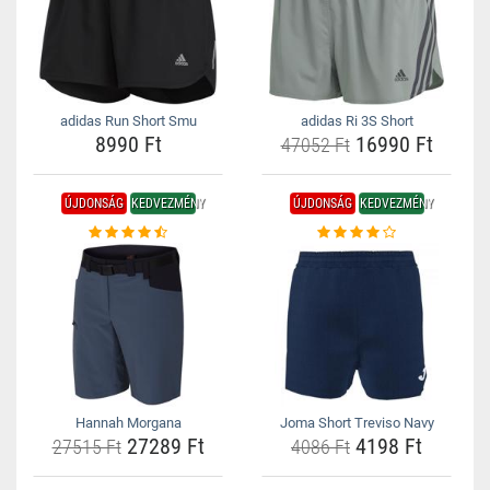
adidas Run Short Smu
adidas Ri 3S Short
8990 Ft
16990 Ft
47052 Ft
ÚJDONSÁG
KEDVEZMÉNY
ÚJDONSÁG
KEDVEZMÉNY
Hannah Morgana
Joma Short Treviso Navy
27289 Ft
4198 Ft
27515 Ft
4086 Ft