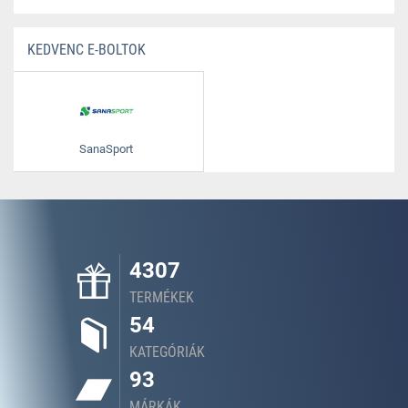
KEDVENC E-BOLTOK
SanaSport
4307
TERMÉKEK
54
KATEGÓRIÁK
93
MÁRKÁK