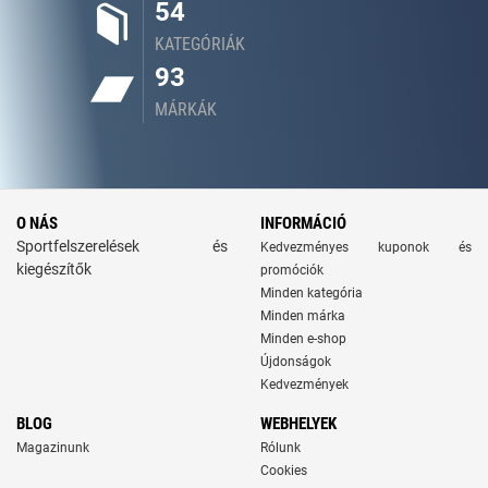
54
KATEGÓRIÁK
93
MÁRKÁK
O NÁS
INFORMÁCIÓ
Sportfelszerelések és
Kedvezményes kuponok és
kiegészítők
promóciók
Minden kategória
Minden márka
Minden e-shop
Újdonságok
Kedvezmények
BLOG
WEBHELYEK
Magazinunk
Rólunk
Cookies