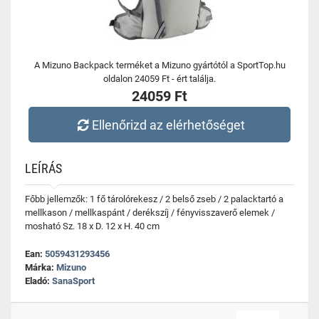
A Mizuno Backpack terméket a Mizuno gyártótól a SportTop.hu
oldalon 24059 Ft - ért találja.
24059 Ft
Ellenőrizd az elérhetőséget
LEÍRÁS
Főbb jellemzők: 1 fő tárolórekesz / 2 belső zseb / 2 palacktartó a
mellkason / mellkaspánt / derékszíj / fényvisszaverő elemek /
mosható Sz. 18 x D. 12 x H. 40 cm
Ean:
5059431293456
Márka:
Mizuno
Eladó:
SanaSport