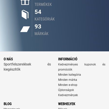
TERMÉKEK
54
KATEGÓRIÁK
93
MÁRKÁK
O NÁS
INFORMÁCIÓ
Sportfelszerelések és
Kedvezményes kuponok és
kiegészítők
promóciók
Minden kategória
Minden márka
Minden e-shop
Újdonságok
Kedvezmények
BLOG
WEBHELYEK