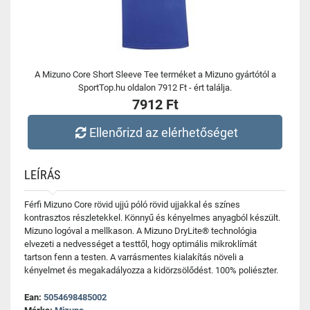
A Mizuno Core Short Sleeve Tee terméket a Mizuno gyártótól a
SportTop.hu oldalon 7912 Ft - ért találja.
7912 Ft
Ellenőrizd az elérhetőséget
LEÍRÁS
Férfi Mizuno Core rövid ujjú póló rövid ujjakkal és színes
kontrasztos részletekkel. Könnyű és kényelmes anyagból készült.
Mizuno logóval a mellkason. A Mizuno DryLite® technológia
elvezeti a nedvességet a testtől, hogy optimális mikroklímát
tartson fenn a testen. A varrásmentes kialakítás növeli a
kényelmet és megakadályozza a kidörzsölődést. 100% poliészter.
Ean:
5054698485002