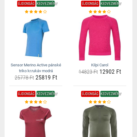
ÚJDONSÁG
KEDVEZMÉNY
ÚJDONSÁG
KEDVEZMÉNY
Sensor Merino Active pánské
Kilpi Carol
12902 Ft
triko kr.rukáv modrá
14823 Ft
25819 Ft
25778 Ft
ÚJDONSÁG
KEDVEZMÉNY
ÚJDONSÁG
KEDVEZMÉNY