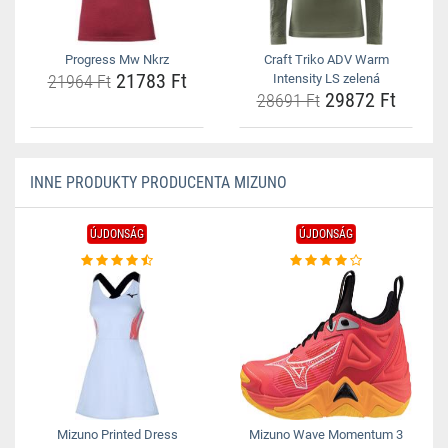
Progress Mw Nkrz
Craft Triko ADV Warm
21783 Ft
21964 Ft
Intensity LS zelená
29872 Ft
28691 Ft
INNE PRODUKTY PRODUCENTA MIZUNO
ÚJDONSÁG
ÚJDONSÁG
Mizuno Printed Dress
Mizuno Wave Momentum 3