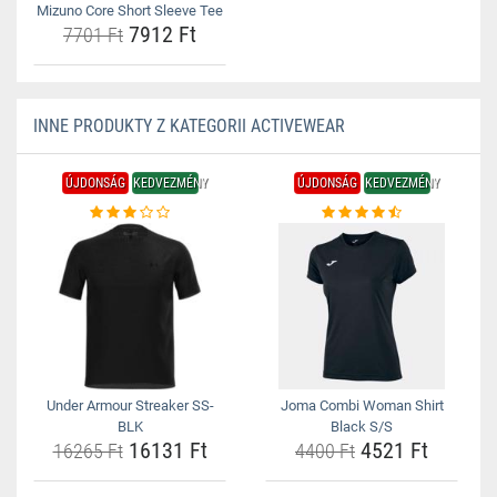
Mizuno Core Short Sleeve Tee
7912 Ft
7701 Ft
INNE PRODUKTY Z KATEGORII ACTIVEWEAR
ÚJDONSÁG
KEDVEZMÉNY
ÚJDONSÁG
KEDVEZMÉNY
Under Armour Streaker SS-
Joma Combi Woman Shirt
BLK
Black S/S
16131 Ft
4521 Ft
16265 Ft
4400 Ft