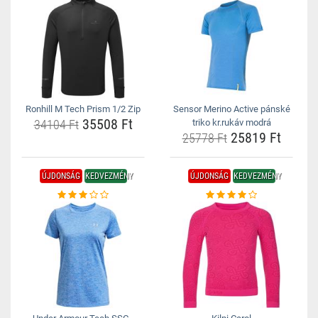
Ronhill M Tech Prism 1/2 Zip
Sensor Merino Active pánské
35508 Ft
34104 Ft
triko kr.rukáv modrá
25819 Ft
25778 Ft
ÚJDONSÁG
KEDVEZMÉNY
ÚJDONSÁG
KEDVEZMÉNY