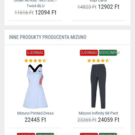
Under Armour Tech SSC -
Kilpi Carol
12902 Ft
Twist-BLU
14823 Ft
12094 Ft
11616 Ft
INNE PRODUKTY PRODUCENTA MIZUNO
ÚJDONSÁG
ÚJDONSÁG
KEDVEZMÉNY
Mizuno Printed Dress
Mizuno Inifinity 88 Pant
22445 Ft
24059 Ft
23365 Ft