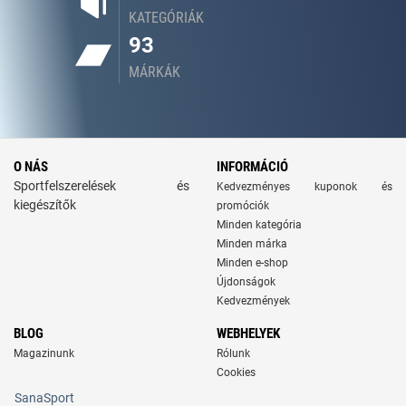
KATEGÓRIÁK
93
MÁRKÁK
O NÁS
INFORMÁCIÓ
Sportfelszerelések és
Kedvezményes kuponok és
kiegészítők
promóciók
Minden kategória
Minden márka
Minden e-shop
Újdonságok
Kedvezmények
BLOG
WEBHELYEK
Magazinunk
Rólunk
Cookies
SanaSport