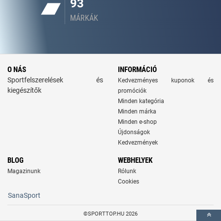
93
MÁRKÁK
O NÁS
INFORMÁCIÓ
Sportfelszerelések és
Kedvezményes kuponok és
kiegészítők
promóciók
Minden kategória
Minden márka
Minden e-shop
Újdonságok
Kedvezmények
BLOG
WEBHELYEK
Magazinunk
Rólunk
Cookies
SanaSport
©SPORTTOP.HU 2026