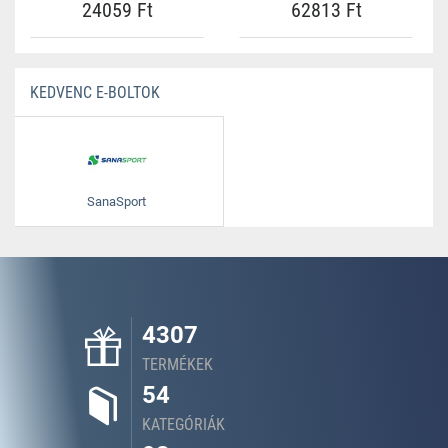
24059 Ft
62813 Ft
KEDVENC E-BOLTOK
SanaSport
4307
TERMÉKEK
54
KATEGÓRIÁK