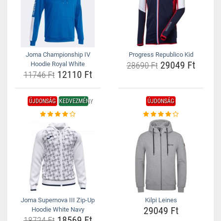
Joma Championship IV
Progress Republico Kid
29049 Ft
Hoodie Royal White
28690 Ft
12110 Ft
11746 Ft
ÚJDONSÁG
KEDVEZMÉNY
ÚJDONSÁG
Joma Supernova III Zip-Up
Kilpi Leines
29049 Ft
Hoodie White Navy
18569 Ft
18724 Ft