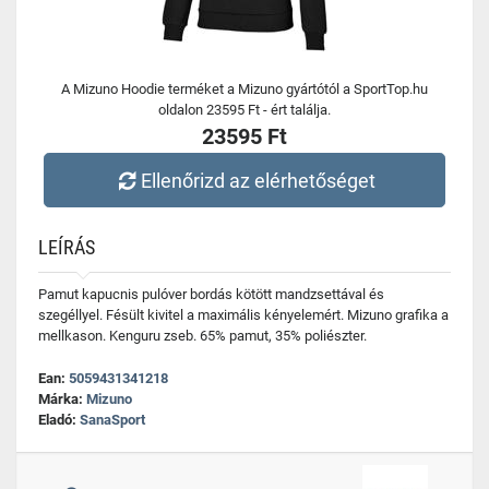
A Mizuno Hoodie terméket a Mizuno gyártótól a SportTop.hu
oldalon 23595 Ft - ért találja.
23595 Ft
Ellenőrizd az elérhetőséget
LEÍRÁS
Pamut kapucnis pulóver bordás kötött mandzsettával és
szegéllyel. Fésült kivitel a maximális kényelemért. Mizuno grafika a
mellkason. Kenguru zseb. 65% pamut, 35% poliészter.
Ean:
5059431341218
Márka:
Mizuno
Eladó:
SanaSport