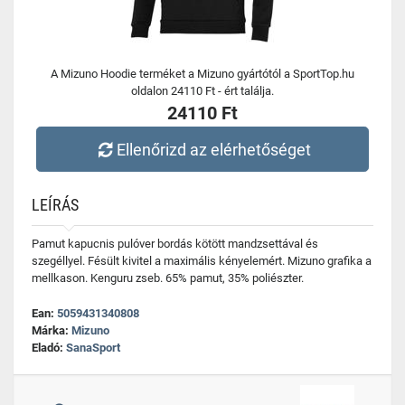
A Mizuno Hoodie terméket a Mizuno gyártótól a SportTop.hu
oldalon 24110 Ft - ért találja.
24110 Ft
Ellenőrizd az elérhetőséget
LEÍRÁS
Pamut kapucnis pulóver bordás kötött mandzsettával és
szegéllyel. Fésült kivitel a maximális kényelemért. Mizuno grafika a
mellkason. Kenguru zseb. 65% pamut, 35% poliészter.
Ean:
5059431340808
Márka:
Mizuno
Eladó:
SanaSport