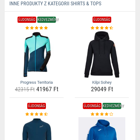
INNE PRODUKTY Z KATEGORII SHIRTS & TOPS
ÚJDONSÁG
KEDVEZMÉNY
ÚJDONSÁG
Progress Territoria
Kilpi Sohey
41967 Ft
29049 Ft
42315 Ft
ÚJDONSÁG
ÚJDONSÁG
KEDVEZMÉNY