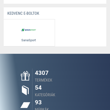
KEDVENC E-BOLTOK
SanaSport
4307
TERMÉKEK
54
KATEGÓRIÁK
93
MÁRKÁK