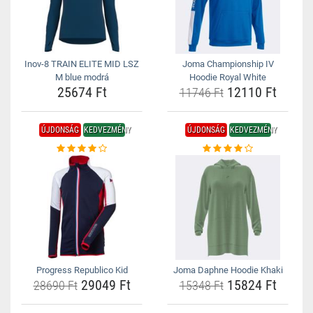
Inov-8 TRAIN ELITE MID LSZ
Joma Championship IV
M blue modrá
Hoodie Royal White
25674 Ft
12110 Ft
11746 Ft
ÚJDONSÁG
KEDVEZMÉNY
ÚJDONSÁG
KEDVEZMÉNY
Progress Republico Kid
Joma Daphne Hoodie Khaki
29049 Ft
15824 Ft
28690 Ft
15348 Ft