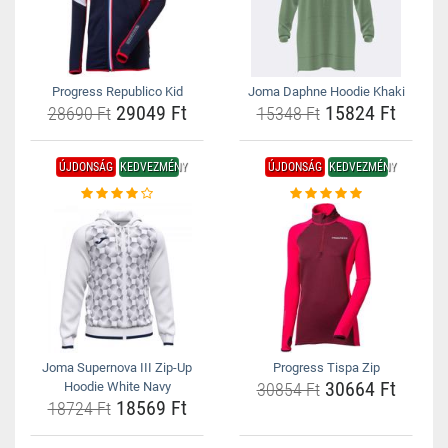
Progress Republico Kid
Joma Daphne Hoodie Khaki
29049 Ft
15824 Ft
28690 Ft
15348 Ft
ÚJDONSÁG
KEDVEZMÉNY
ÚJDONSÁG
KEDVEZMÉNY
Joma Supernova III Zip-Up
Progress Tispa Zip
30664 Ft
Hoodie White Navy
30854 Ft
18569 Ft
18724 Ft