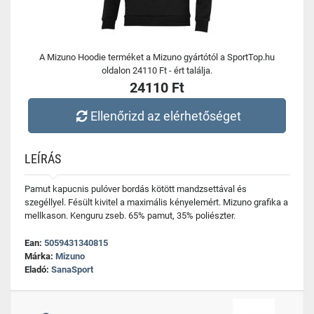
A Mizuno Hoodie terméket a Mizuno gyártótól a SportTop.hu
oldalon 24110 Ft - ért találja.
24110 Ft
Ellenőrizd az elérhetőséget
LEÍRÁS
Pamut kapucnis pulóver bordás kötött mandzsettával és
szegéllyel. Fésült kivitel a maximális kényelemért. Mizuno grafika a
mellkason. Kenguru zseb. 65% pamut, 35% poliészter.
Ean:
5059431340815
Márka:
Mizuno
Eladó:
SanaSport