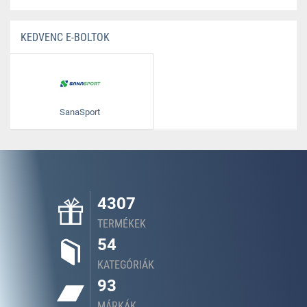
KEDVENC E-BOLTOK
SanaSport
4307
TERMÉKEK
54
KATEGÓRIÁK
93
MÁRKÁK