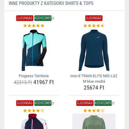
INNE PRODUKTY Z KATEGORII SHIRTS & TOPS
ÚJDONSÁG
KEDVEZMÉNY
ÚJDONSÁG
Progress Territoria
Inov-8 TRAIN ELITE MID LSZ
41967 Ft
42315 Ft
M blue modrá
25674 Ft
ÚJDONSÁG
KEDVEZMÉNY
ÚJDONSÁG
KEDVEZMÉNY