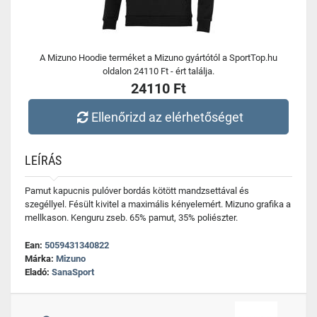
A Mizuno Hoodie terméket a Mizuno gyártótól a SportTop.hu
oldalon 24110 Ft - ért találja.
24110 Ft
Ellenőrizd az elérhetőséget
LEÍRÁS
Pamut kapucnis pulóver bordás kötött mandzsettával és
szegéllyel. Fésült kivitel a maximális kényelemért. Mizuno grafika a
mellkason. Kenguru zseb. 65% pamut, 35% poliészter.
Ean:
5059431340822
Márka:
Mizuno
Eladó:
SanaSport