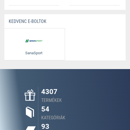
KEDVENC E-BOLTOK
SanaSport
4307
TERMÉKEK
54
KATEGÓRIÁK
93