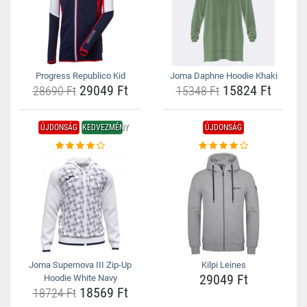
Progress Republico Kid
Joma Daphne Hoodie Khaki
29049 Ft
15824 Ft
28690 Ft
15348 Ft
ÚJDONSÁG
KEDVEZMÉNY
ÚJDONSÁG
Joma Supernova III Zip-Up
Kilpi Leines
29049 Ft
Hoodie White Navy
18569 Ft
18724 Ft