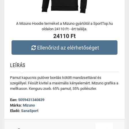
A Mizuno Hoodie terméket a Mizuno gyártótól a SportTop.hu
oldalon 24110 Ft - ért találja.
24110 Ft
Ellenőrizd az elérhetőséget
LEÍRÁS
Pamut kapucnis pulóver bordás kötött mandzsettával és
szegéllyel. Fésült kivitel a maximális kényelemért. Mizuno grafika a
mellkason. Kenguru zseb. 65% pamut, 35% poliészter.
Ean:
5059431340839
Márka:
Mizuno
Eladó:
SanaSport