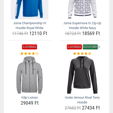
Joma Championship IV
Joma Supernova III Zip-Up
Hoodie Royal White
Hoodie White Navy
12110 Ft
18569 Ft
11746 Ft
18724 Ft
ÚJDONSÁG
ÚJDONSÁG
KEDVEZMÉNY
Kilpi Leines
Under Armour Rival Terry
29049 Ft
Hoodie
27434 Ft
27662 Ft