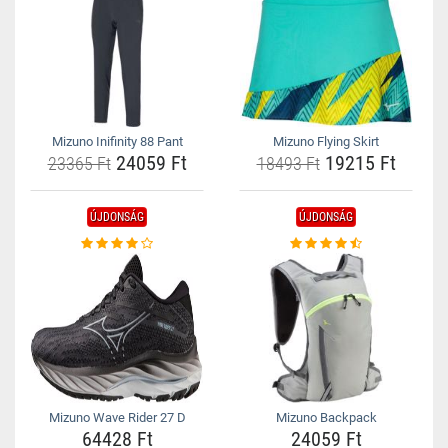
Mizuno Inifinity 88 Pant
Mizuno Flying Skirt
24059 Ft
19215 Ft
23365 Ft
18493 Ft
ÚJDONSÁG
ÚJDONSÁG
Mizuno Wave Rider 27 D
Mizuno Backpack
64428 Ft
24059 Ft