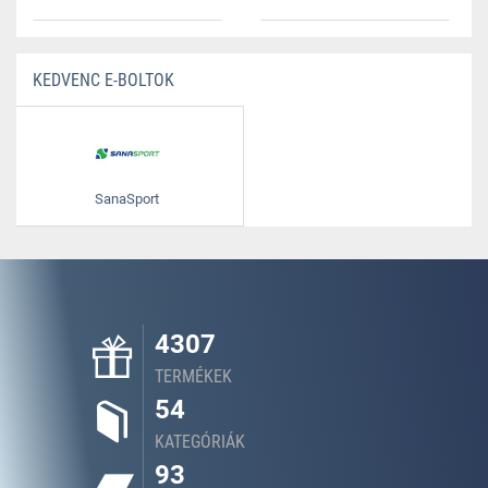
KEDVENC E-BOLTOK
SanaSport
4307
TERMÉKEK
54
KATEGÓRIÁK
93