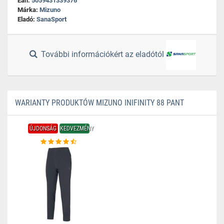
Ean:
5059431339376
Márka:
Mizuno
Eladó:
SanaSport
További információkért az eladótól
WARIANTY PRODUKTÓW MIZUNO INIFINITY 88 PANT
ÚJDONSÁG
KEDVEZMÉNY