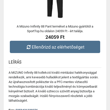
A Mizuno Inifinity 88 Pant terméket a Mizuno gyártótól a
SportTop.hu oldalon 24059 Ft - ért találja.
24059 Ft
Ellenőrizd az elérhetőséget
LEÍRÁS
A MIZUNO Infinity 88 kollekció kiváló mintázási hatékonysággal
rendelkezik, ami kevesebb hulladékot jelent a textilgyártás során.
Az újrahasznosított poliészter és a PFC-mentes víztaszító
technológia kombinációja kiváló teljesítményt és környezetbarát
kényelmet biztosít. A kiváló sztreccs szövött anyag biztosítja a
mozgás szabadságát. Irizáló fényvisszaverő részletek a jobb
láthatóságért.