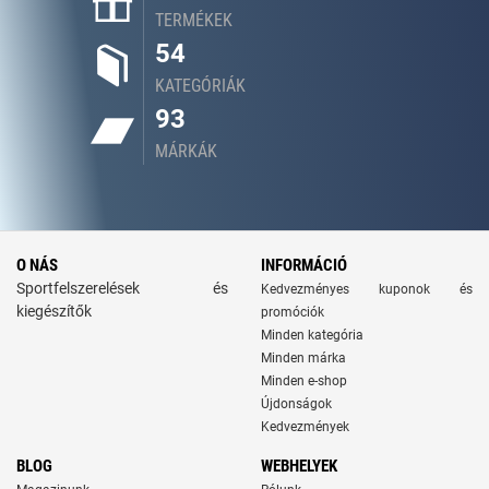
TERMÉKEK
54
KATEGÓRIÁK
93
MÁRKÁK
O NÁS
INFORMÁCIÓ
Sportfelszerelések és
Kedvezményes kuponok és
kiegészítők
promóciók
Minden kategória
Minden márka
Minden e-shop
Újdonságok
Kedvezmények
BLOG
WEBHELYEK