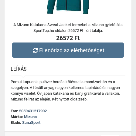
A Mizuno Katakana Sweat Jacket terméket a Mizuno gyártótól a
SportTop.hu oldalon 26572 Ft - ért találja.
26572 Ft
Ellenőrizd az elérhetőséget
LEÍRÁS
Pamut kapucnis pulóver bordás kötéssel a mandzsettán és a
szegélyen. A fésült anyag nagyon kellemes tapintású és nagyon
könnyű viselet. Öv japán katakana és kanji grafikával a vállakon.
Mizuno felirat az elején. Két nyitott oldalzseb.
Ean:
5059431217902
Márka:
Mizuno
Eladó:
SanaSport