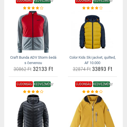
ÚJDONSÁG
KEDVEZMÉNY
ÚJDONSÁG
KEDVEZMÉNY
Craft Bunda ADV Storm šedá
Color Kids Ski jacket, quilted,
s červenou
AF 10.000
32133 Ft
33893 Ft
30862 Ft
32874 Ft
ÚJDONSÁG
KEDVEZMÉNY
ÚJDONSÁG
KEDVEZMÉNY