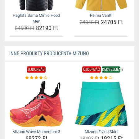
Haglöfs Särna Mimic Hood
Reima Vantti
24705 Ft
Men
24045 Ft
82190 Ft
84500 Ft
INNE PRODUKTY PRODUCENTA MIZUNO
ÚJDONSÁG
ÚJDONSÁG
KEDVEZMÉNY
Mizuno Wave Momentum 3
Mizuno Flying Skirt
69272 Ft
19215 Ft
18493 Ft