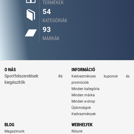
TERMÉKEK
54
KATEGÓRIÁK
93
MÁRKÁK
O NÁS
INFORMÁCIÓ
Sportfelszerelések és
Kedvezményes kuponok és
kiegészítők
promóciók
Minden kategória
Minden márka
Minden e-shop
Újdonságok
Kedvezmények
BLOG
WEBHELYEK
Magazinunk
Rólunk