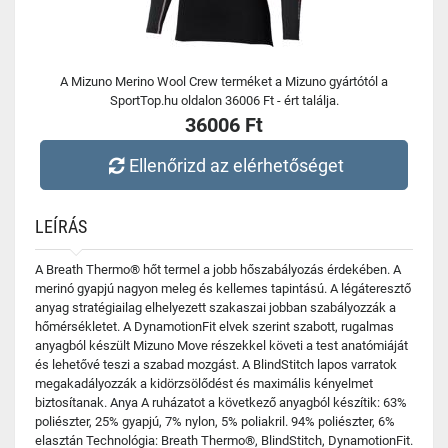
A Mizuno Merino Wool Crew terméket a Mizuno gyártótól a
SportTop.hu oldalon 36006 Ft - ért találja.
36006 Ft
Ellenőrizd az elérhetőséget
LEÍRÁS
A Breath Thermo® hőt termel a jobb hőszabályozás érdekében. A
merinó gyapjú nagyon meleg és kellemes tapintású. A légáteresztő
anyag stratégiailag elhelyezett szakaszai jobban szabályozzák a
hőmérsékletet. A DynamotionFit elvek szerint szabott, rugalmas
anyagból készült Mizuno Move részekkel követi a test anatómiáját
és lehetővé teszi a szabad mozgást. A BlindStitch lapos varratok
megakadályozzák a kidörzsölődést és maximális kényelmet
biztosítanak. Anya A ruházatot a következő anyagból készítik: 63%
poliészter, 25% gyapjú, 7% nylon, 5% poliakril. 94% poliészter, 6%
elasztán Technológia: Breath Thermo®, BlindStitch, DynamotionFit.