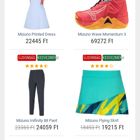
Mizuno Printed Dress
Mizuno Wave Momentum 3
22445 Ft
69272 Ft
ÚJDONSÁG
KEDVEZMÉNY
ÚJDONSÁG
KEDVEZMÉNY
Mizuno Inifinity 88 Pant
Mizuno Flying Skirt
24059 Ft
19215 Ft
23365 Ft
18493 Ft