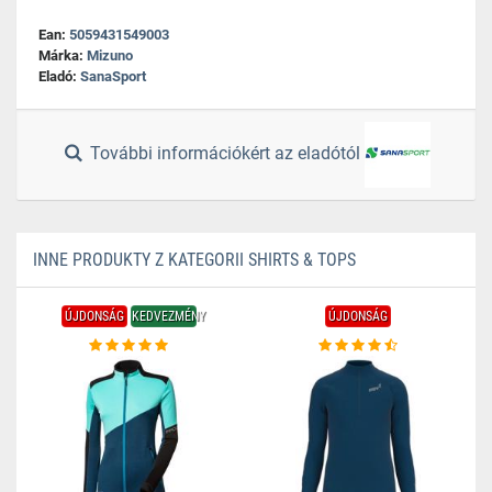
Ean:
5059431549003
Márka:
Mizuno
Eladó:
SanaSport
További információkért az eladótól
INNE PRODUKTY Z KATEGORII SHIRTS & TOPS
ÚJDONSÁG
KEDVEZMÉNY
ÚJDONSÁG