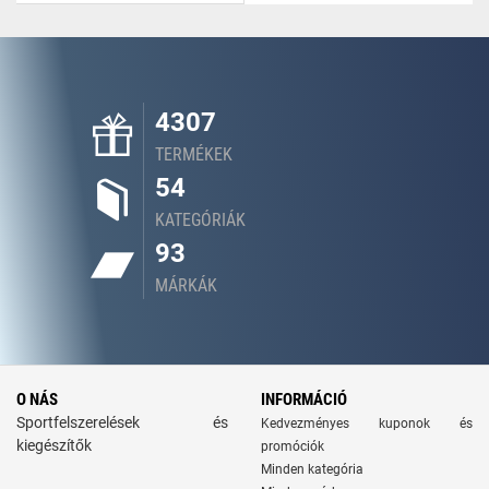
4307
TERMÉKEK
54
KATEGÓRIÁK
93
MÁRKÁK
O NÁS
INFORMÁCIÓ
Sportfelszerelések és
Kedvezményes kuponok és
kiegészítők
promóciók
Minden kategória