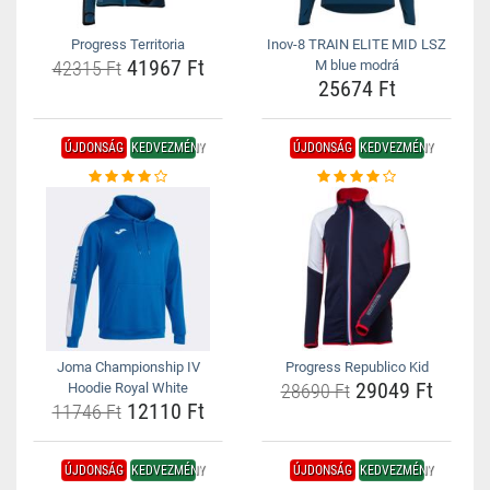
Progress Territoria
Inov-8 TRAIN ELITE MID LSZ
41967 Ft
42315 Ft
M blue modrá
25674 Ft
ÚJDONSÁG
KEDVEZMÉNY
ÚJDONSÁG
KEDVEZMÉNY
Joma Championship IV
Progress Republico Kid
29049 Ft
Hoodie Royal White
28690 Ft
12110 Ft
11746 Ft
ÚJDONSÁG
KEDVEZMÉNY
ÚJDONSÁG
KEDVEZMÉNY