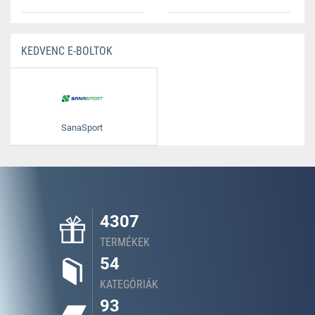
KEDVENC E-BOLTOK
SanaSport
4307
TERMÉKEK
54
KATEGÓRIÁK
93