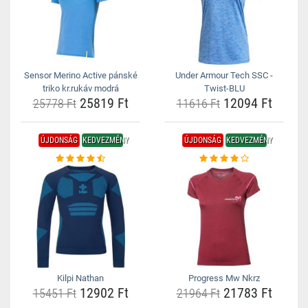
Sensor Merino Active pánské
Under Armour Tech SSC -
triko kr.rukáv modrá
Twist-BLU
25819 Ft
12094 Ft
25778 Ft
11616 Ft
ÚJDONSÁG
KEDVEZMÉNY
ÚJDONSÁG
KEDVEZMÉNY
Kilpi Nathan
Progress Mw Nkrz
12902 Ft
21783 Ft
15451 Ft
21964 Ft