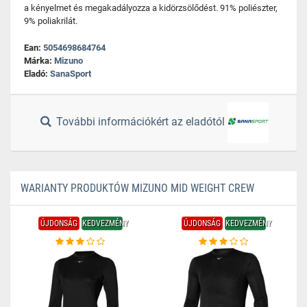
a kényelmet és megakadályozza a kidörzsölődést. 91% poliészter,
9% poliakrilát.
Ean:
5054698684764
Márka:
Mizuno
Eladó:
SanaSport
További információkért az eladótól
WARIANTY PRODUKTÓW MIZUNO MID WEIGHT CREW
ÚJDONSÁG
KEDVEZMÉNY
ÚJDONSÁG
KEDVEZMÉNY