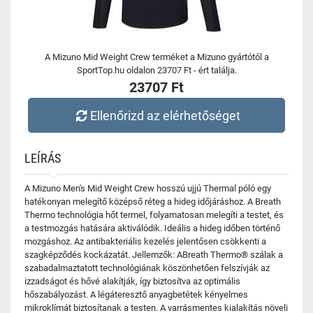
A Mizuno Mid Weight Crew terméket a Mizuno gyártótól a
SportTop.hu oldalon 23707 Ft - ért találja.
23707 Ft
Ellenőrizd az elérhetőséget
LEÍRÁS
A Mizuno Men's Mid Weight Crew hosszú ujjú Thermal póló egy
hatékonyan melegítő középső réteg a hideg időjáráshoz. A Breath
Thermo technológia hőt termel, folyamatosan melegíti a testet, és
a testmozgás hatására aktiválódik. Ideális a hideg időben történő
mozgáshoz. Az antibakteriális kezelés jelentősen csökkenti a
szagképződés kockázatát. Jellemzők: ABreath Thermo® szálak a
szabadalmaztatott technológiának köszönhetően felszívják az
izzadságot és hővé alakítják, így biztosítva az optimális
hőszabályozást. A légáteresztő anyagbetétek kényelmes
mikroklímát biztosítanak a testen. A varrásmentes kialakítás növeli