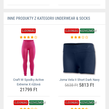
INNE PRODUKTY Z KATEGORII UNDERWEAR & SOCKS
ÚJDONSÁG
ÚJDONSÁG
KEDVEZMÉNY
Craft W Spodky Active
Joma Vela II Short Dark Navy
5813 Ft
Extreme X růžová
5638 Ft
21799 Ft
ÚJDONSÁG
KEDVEZMÉNY
ÚJDONSÁG
KEDVEZMÉNY