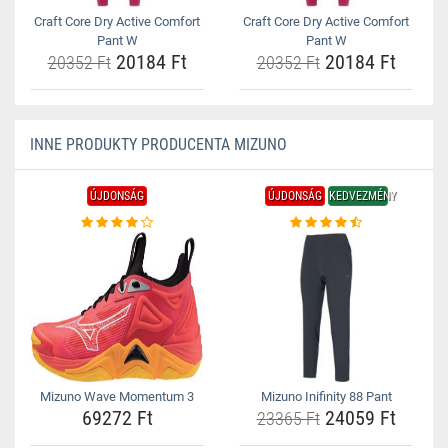
Craft Core Dry Active Comfort
Craft Core Dry Active Comfort
Pant W
Pant W
20184 Ft
20184 Ft
20352 Ft
20352 Ft
INNE PRODUKTY PRODUCENTA MIZUNO
ÚJDONSÁG
ÚJDONSÁG
KEDVEZMÉNY
Mizuno Wave Momentum 3
Mizuno Inifinity 88 Pant
69272 Ft
24059 Ft
23365 Ft