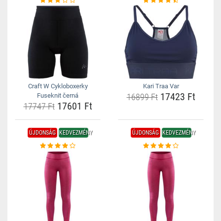
Craft W Cykloboxerky
Kari Traa Var
17423 Ft
Fuseknit černá
16899 Ft
17601 Ft
17747 Ft
ÚJDONSÁG
KEDVEZMÉNY
ÚJDONSÁG
KEDVEZMÉNY