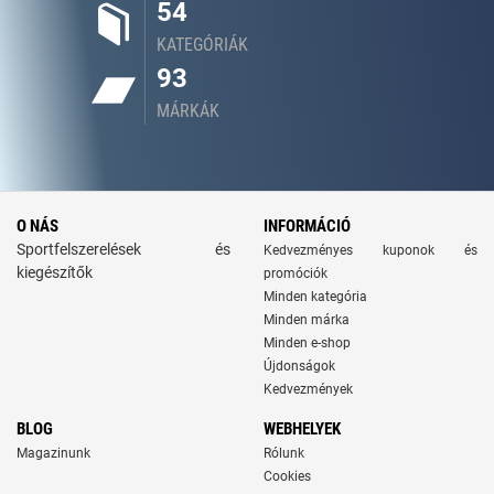
54
KATEGÓRIÁK
93
MÁRKÁK
O NÁS
INFORMÁCIÓ
Sportfelszerelések és
Kedvezményes kuponok és
kiegészítők
promóciók
Minden kategória
Minden márka
Minden e-shop
Újdonságok
Kedvezmények
BLOG
WEBHELYEK
Magazinunk
Rólunk
Cookies