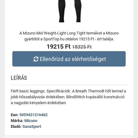
A Mizuno Mid Weight-Light Long Tight terméket a Mizuno
gyártótól a SportTop.hu oldalon 19215 Ft - ért találja.
19215 Ft
18325 Ft
Ellenőrizd az elérhetőséget
LEÍRÁS
Férfi basic leggings. Specifikációk: A Breath Thermo® hőt termel a
jobb hőszabályozás érdekében. BlindStitch kopásálló konstrukció
a nagyobb kényelem érdekében
Ean:
5059431216462
Márka:
Mizuno
Eladó:
SanaSport