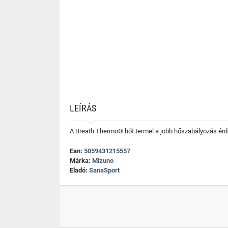
LEÍRÁS
A Breath Thermo® hőt termel a jobb hőszabályozás érd
Ean:
5059431215557
Márka:
Mizuno
Eladó:
SanaSport