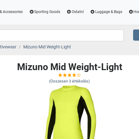
& Accessories
Sporting Goods
Ostatní
Luggage & Bags
Ho
tivewear
Mizuno Mid Weight-Light
Mizuno Mid Weight-Light
(Összesen
3
értékelés)