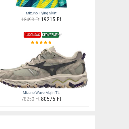
Mizuno Flying Skirt
19215 Ft
18493 Ft
ÚJDONSÁG
KEDVEZMÉNY
Mizuno Wave Mujin TL
80575 Ft
78250 Ft