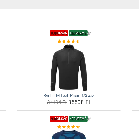
ÚJDONSÁG
KEDVEZMÉNY
Ronhill M Tech Prism 1/2 Zip
35508 Ft
34104 Ft
ÚJDONSÁG
KEDVEZMÉNY