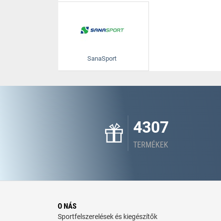
SanaSport
4307
TERMÉKEK
O NÁS
Sportfelszerelések és kiegészítők