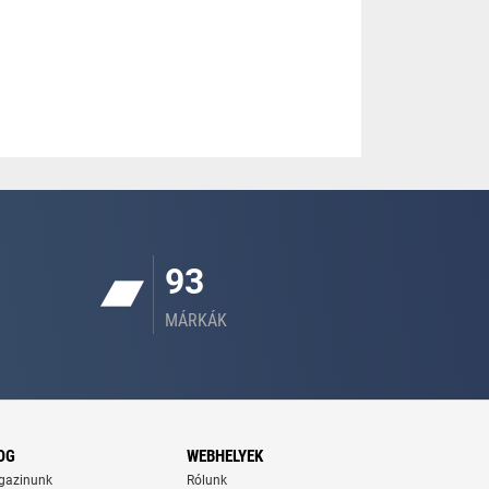
93
MÁRKÁK
OG
WEBHELYEK
gazinunk
Rólunk