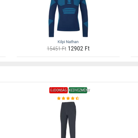
Kilpi Nathan
12902 Ft
15451 Ft
ÚJDONSÁG
KEDVEZMÉNY