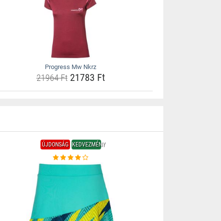
Progress Mw Nkrz
21783 Ft
21964 Ft
ÚJDONSÁG
KEDVEZMÉNY