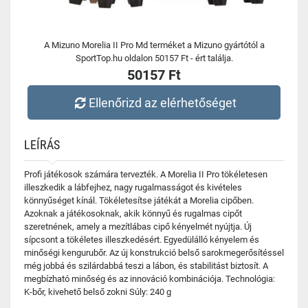
A Mizuno Morelia II Pro Md terméket a Mizuno gyártótól a
SportTop.hu oldalon 50157 Ft - ért találja.
50157 Ft
Ellenőrizd az elérhetőséget
LEÍRÁS
Profi játékosok számára tervezték. A Morelia II Pro tökéletesen
illeszkedik a lábfejhez, nagy rugalmasságot és kivételes
könnyűséget kínál. Tökéletesítse játékát a Morelia cipőben.
Azoknak a játékosoknak, akik könnyű és rugalmas cipőt
szeretnének, amely a mezítlábas cipő kényelmét nyújtja. Új
sípcsont a tökéletes illeszkedésért. Egyedülálló kényelem és
minőségi kengurubőr. Az új konstrukció belső sarokmegerősítéssel
még jobbá és szilárdabbá teszi a lábon, és stabilitást biztosít. A
megbízható minőség és az innováció kombinációja. Technológia:
K-bőr, kivehető belső zokni Súly: 240 g