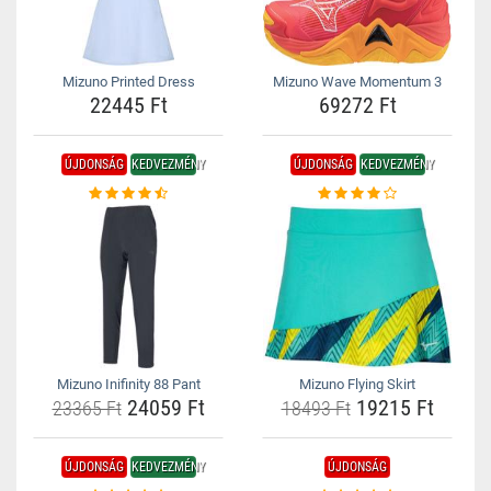
Mizuno Printed Dress
Mizuno Wave Momentum 3
22445 Ft
69272 Ft
ÚJDONSÁG
KEDVEZMÉNY
ÚJDONSÁG
KEDVEZMÉNY
Mizuno Inifinity 88 Pant
Mizuno Flying Skirt
24059 Ft
19215 Ft
23365 Ft
18493 Ft
ÚJDONSÁG
KEDVEZMÉNY
ÚJDONSÁG