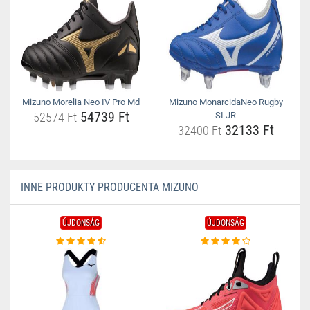
Mizuno Morelia Neo IV Pro Md
Mizuno MonarcidaNeo Rugby
54739 Ft
52574 Ft
SI JR
32133 Ft
32400 Ft
INNE PRODUKTY PRODUCENTA MIZUNO
ÚJDONSÁG
ÚJDONSÁG