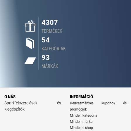
4307
TERMÉKEK
54
KATEGÓRIÁK
93
MÁRKÁK
O NÁS
INFORMÁCIÓ
Sportfelszerelések és
Kedvezményes kuponok és
kiegészítők
promóciók
Minden kategória
Minden márka
Minden e-shop