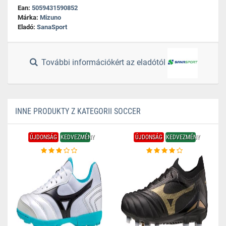
Ean:
5059431590852
Márka:
Mizuno
Eladó:
SanaSport
További információkért az eladótól
INNE PRODUKTY Z KATEGORII SOCCER
ÚJDONSÁG
KEDVEZMÉNY
ÚJDONSÁG
KEDVEZMÉNY