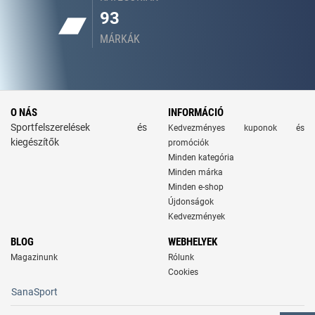
93
MÁRKÁK
O NÁS
INFORMÁCIÓ
Sportfelszerelések és
Kedvezményes kuponok és
kiegészítők
promóciók
Minden kategória
Minden márka
Minden e-shop
Újdonságok
Kedvezmények
BLOG
WEBHELYEK
Magazinunk
Rólunk
Cookies
SanaSport