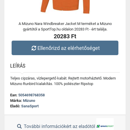
A Mizuno Nara Windbreaker Jacket M terméket a Mizuno
gyártótól a SportTop.hu oldalon 20283 Ft - ért találja.
20283 Ft
Ellenőrizd az elérhetőséget
LEÍRÁS
Teljes cipzáras, vízlepergető kabát. Rejtett motorháztető. Modern
Mizuno Runbird kialakítás. 100% poliészter Ripstop
Ean:
5054698768358
Márka:
Mizuno
Eladó:
SanaSport
További információkért az eladótól