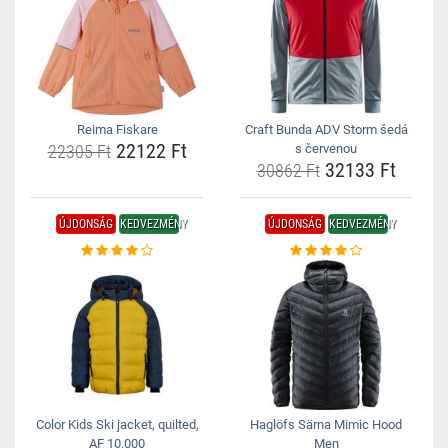
Reima Fiskare
Craft Bunda ADV Storm šedá
22122 Ft
22305 Ft
s červenou
32133 Ft
30862 Ft
ÚJDONSÁG
KEDVEZMÉNY
ÚJDONSÁG
KEDVEZMÉNY
Color Kids Ski jacket, quilted,
Haglöfs Särna Mimic Hood
AF 10.000
Men