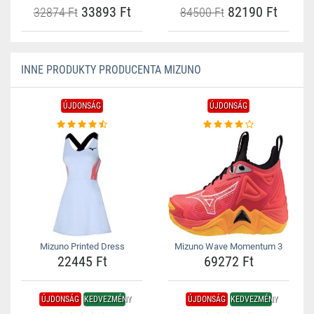
33893 Ft
82190 Ft
32874 Ft
84500 Ft
INNE PRODUKTY PRODUCENTA MIZUNO
ÚJDONSÁG
ÚJDONSÁG
Mizuno Printed Dress
Mizuno Wave Momentum 3
22445 Ft
69272 Ft
ÚJDONSÁG
KEDVEZMÉNY
ÚJDONSÁG
KEDVEZMÉNY