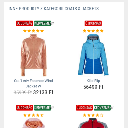
INNE PRODUKTY Z KATEGORII COATS & JACKETS
ÚJDONSÁG
KEDVEZMÉNY
ÚJDONSÁG
Craft Adv Essence Wind
Kilpi Flip
56499 Ft
Jacket W
32133 Ft
35999 Ft
ÚJDONSÁG
KEDVEZMÉNY
ÚJDONSÁG
KEDVEZMÉNY