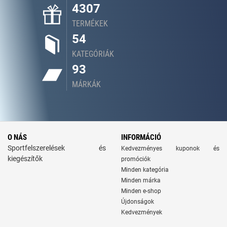
4307
TERMÉKEK
54
KATEGÓRIÁK
93
MÁRKÁK
O NÁS
INFORMÁCIÓ
Sportfelszerelések és
Kedvezményes kuponok és
kiegészítők
promóciók
Minden kategória
Minden márka
Minden e-shop
Újdonságok
Kedvezmények