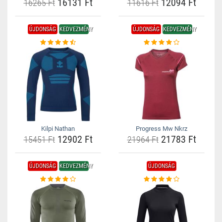
16131 Ft
12094 Ft
16265 Ft
11616 Ft
ÚJDONSÁG
KEDVEZMÉNY
ÚJDONSÁG
KEDVEZMÉNY
Kilpi Nathan
Progress Mw Nkrz
12902 Ft
21783 Ft
15451 Ft
21964 Ft
ÚJDONSÁG
KEDVEZMÉNY
ÚJDONSÁG