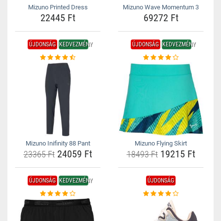
Mizuno Printed Dress
Mizuno Wave Momentum 3
22445 Ft
69272 Ft
ÚJDONSÁG
KEDVEZMÉNY
ÚJDONSÁG
KEDVEZMÉNY
Mizuno Inifinity 88 Pant
Mizuno Flying Skirt
24059 Ft
19215 Ft
23365 Ft
18493 Ft
ÚJDONSÁG
KEDVEZMÉNY
ÚJDONSÁG