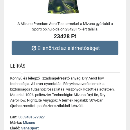
A Mizuno Premium Aero Tee terméket a Mizuno gyártótól a
SportTop.hu oldalon 23428 Ft - ért találja.
23428 Ft
Ellenőrizd az elérhetőséget
LEÍRÁS
Könnyű és lélegző, izzadságelvezető anyag. Dry AeroFlow
technológia. All-over nyomtatás. Fényvisszaverő elemek a
biztonságos futáshoz rossz látási viszonyok között és sötétben.
Material: 100% poliészter Technológia: Mizuno DryLite, Dry
AeroFlow, NightLite Anyagok: A termék legalább 50%-ban
újrahasznosított poliészter szálakból készült.
Ean:
5059431577327
Márka:
Mizuno
Eladó:
SanaSport