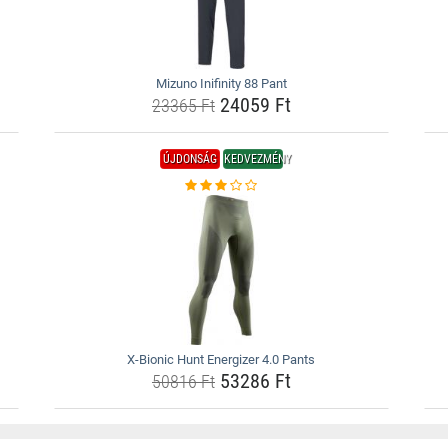
Mizuno Inifinity 88 Pant
24059 Ft
23365 Ft
ÚJDONSÁG
KEDVEZMÉNY
X-Bionic Hunt Energizer 4.0 Pants
53286 Ft
50816 Ft