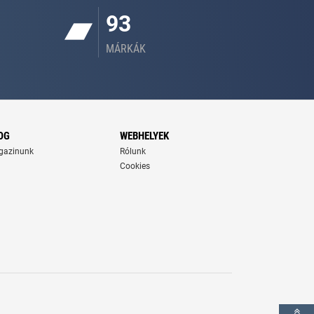
93
MÁRKÁK
OG
WEBHELYEK
gazinunk
Rólunk
Cookies