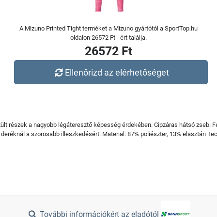
A Mizuno Printed Tight terméket a Mizuno gyártótól a SportTop.hu
oldalon 26572 Ft - ért találja.
26572 Ft
Ellenőrizd az elérhetőséget
zült részek a nagyobb légáteresztő képesség érdekében. Cipzáras hátsó zseb. 
a deréknál a szorosabb illeszkedésért. Material: 87% poliészter, 13% elasztán T
További információkért az eladótól