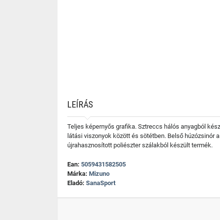
LEÍRÁS
Teljes képernyős grafika. Sztreccs hálós anyagból kés
látási viszonyok között és sötétben. Belső húzózsinór 
újrahasznosított poliészter szálakból készült termék.
Ean:
5059431582505
Márka:
Mizuno
Eladó:
SanaSport