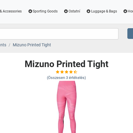
& Accessories
Sporting Goods
Ostatní
Luggage & Bags
Ho
nts
Mizuno Printed Tight
Mizuno Printed Tight
(Összesen
3
értékelés)