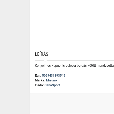
LEÍRÁS
Kényelmes kapucnis pulóver bordás kötött mandzsettáva
Ean:
5059431393545
Márka:
Mizuno
Eladó:
SanaSport