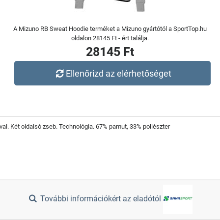
A Mizuno RB Sweat Hoodie terméket a Mizuno gyártótól a SportTop.hu
oldalon 28145 Ft - ért találja.
28145 Ft
Ellenőrizd az elérhetőséget
l. Két oldalsó zseb. Technológia. 67% pamut, 33% poliészter
További információkért az eladótól