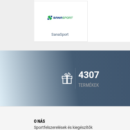
SanaSport
4307
TERMÉKEK
O NÁS
Sportfelszerelések és kiegészítők