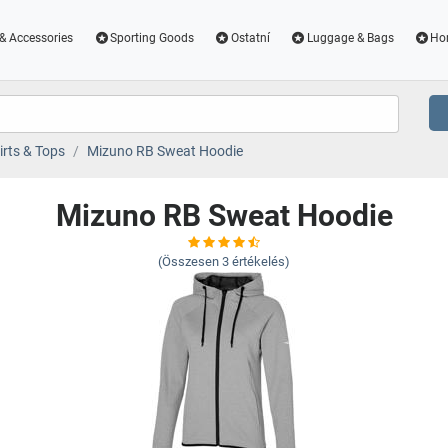
& Accessories
Sporting Goods
Ostatní
Luggage & Bags
Ho
irts & Tops
Mizuno RB Sweat Hoodie
Mizuno RB Sweat Hoodie
(Összesen
3
értékelés)