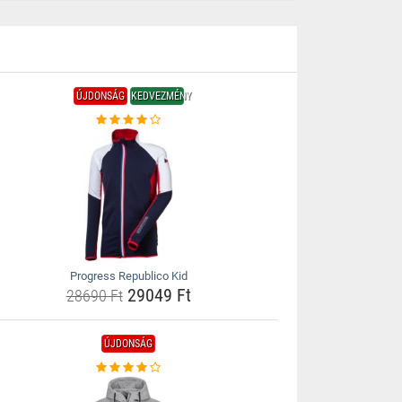
ÚJDONSÁG
KEDVEZMÉNY
Progress Republico Kid
29049 Ft
28690 Ft
ÚJDONSÁG