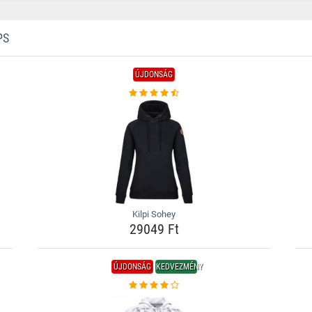
PS
ÚJDONSÁG
Kilpi Sohey
29049 Ft
ÚJDONSÁG
KEDVEZMÉNY