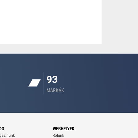
93
MÁRKÁK
OG
WEBHELYEK
gazinunk
Rólunk