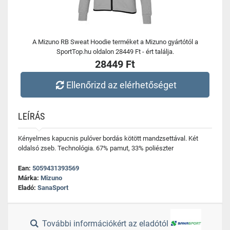
A Mizuno RB Sweat Hoodie terméket a Mizuno gyártótól a
SportTop.hu oldalon 28449 Ft - ért találja.
28449 Ft
Ellenőrizd az elérhetőséget
LEÍRÁS
Kényelmes kapucnis pulóver bordás kötött mandzsettával. Két
oldalsó zseb. Technológia. 67% pamut, 33% poliészter
Ean:
5059431393569
Márka:
Mizuno
Eladó:
SanaSport
További információkért az eladótól