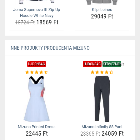
Joma Supernova III Zip-Up
Kilpi Leines
29049 Ft
Hoodie White Navy
18569 Ft
18724 Ft
INNE PRODUKTY PRODUCENTA MIZUNO
ÚJDONSÁG
ÚJDONSÁG
KEDVEZMÉNY
Mizuno Printed Dress
Mizuno Inifinity 88 Pant
22445 Ft
24059 Ft
23365 Ft