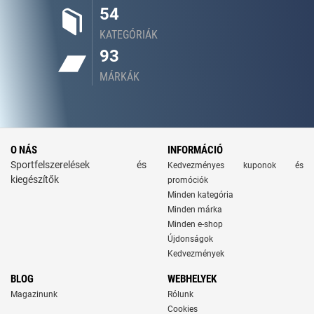
54
KATEGÓRIÁK
93
MÁRKÁK
O NÁS
INFORMÁCIÓ
Sportfelszerelések és
Kedvezményes kuponok és
kiegészítők
promóciók
Minden kategória
Minden márka
Minden e-shop
Újdonságok
Kedvezmények
BLOG
WEBHELYEK
Magazinunk
Rólunk
Cookies