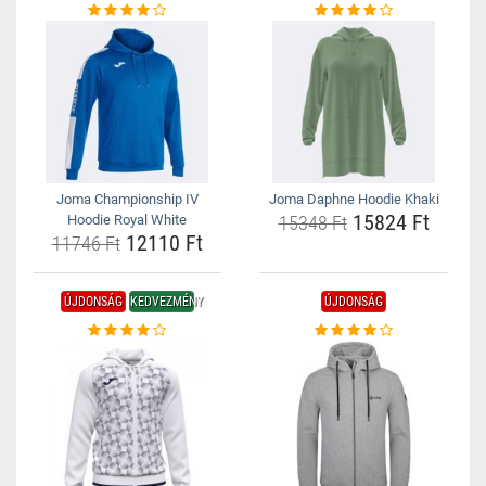
Joma Championship IV
Joma Daphne Hoodie Khaki
15824 Ft
Hoodie Royal White
15348 Ft
12110 Ft
11746 Ft
ÚJDONSÁG
KEDVEZMÉNY
ÚJDONSÁG