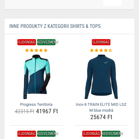
INNE PRODUKTY Z KATEGORII SHIRTS & TOPS
ÚJDONSÁG
KEDVEZMÉNY
ÚJDONSÁG
Progress Territoria
Inov-8 TRAIN ELITE MID LSZ
41967 Ft
42315 Ft
M blue modrá
25674 Ft
ÚJDONSÁG
KEDVEZMÉNY
ÚJDONSÁG
KEDVEZMÉNY