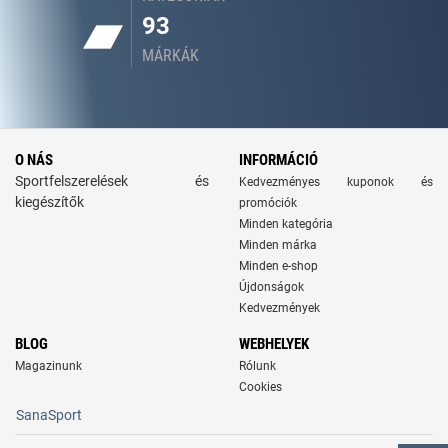
93
MÁRKÁK
O NÁS
INFORMÁCIÓ
Sportfelszerelések és
Kedvezményes kuponok és
kiegészítők
promóciók
Minden kategória
Minden márka
Minden e-shop
Újdonságok
Kedvezmények
BLOG
WEBHELYEK
Magazinunk
Rólunk
Cookies
SanaSport