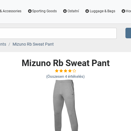
& Accessories
Sporting Goods
Ostatní
Luggage & Bags
Ho
nts
Mizuno Rb Sweat Pant
Mizuno Rb Sweat Pant
(Összesen
4
értékelés)