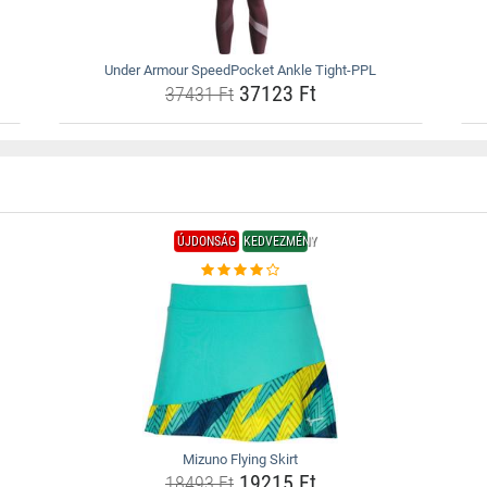
Under Armour SpeedPocket Ankle Tight-PPL
37123 Ft
37431 Ft
ÚJDONSÁG
KEDVEZMÉNY
Mizuno Flying Skirt
19215 Ft
18493 Ft