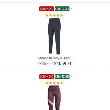
ÚJDONSÁG
KEDVEZMÉNY
Mizuno Inifinity 88 Pant
24059 Ft
23365 Ft
ÚJDONSÁG
KEDVEZMÉNY