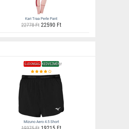
Kari Traa Perle Pant
22590 Ft
22778 Ft
ÚJDONSÁG
KEDVEZMÉNY
Mizuno Aero 4.5 Short
19215 Ft
19375 Ft