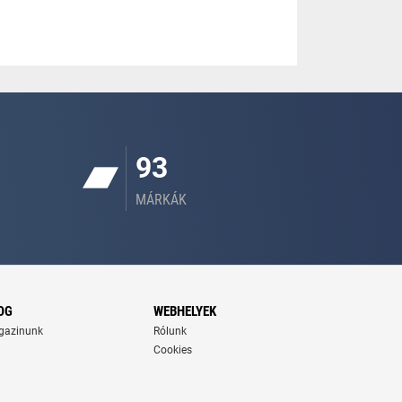
93
MÁRKÁK
OG
WEBHELYEK
gazinunk
Rólunk
Cookies