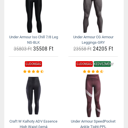
Under Armour Iso Chill 7/8 Leg
Under Armour CG Armour
NS-BLK
Leggings-GRY
35508 Ft
24205 Ft
35803 Ft
23558 Ft
ÚJDONSÁG
ÚJDONSÁG
KEDVEZMÉNY
Craft W Kalhoty ADV Essence
Under Armour SpeedPocket
High Waist černá
Ankle Tight-PPL