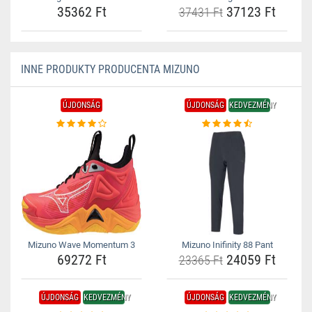
35362 Ft
37123 Ft
37431 Ft
INNE PRODUKTY PRODUCENTA MIZUNO
ÚJDONSÁG
ÚJDONSÁG
KEDVEZMÉNY
Mizuno Wave Momentum 3
Mizuno Inifinity 88 Pant
69272 Ft
24059 Ft
23365 Ft
ÚJDONSÁG
KEDVEZMÉNY
ÚJDONSÁG
KEDVEZMÉNY