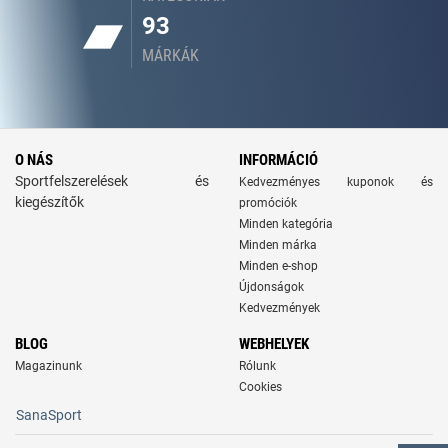
93
MÁRKÁK
O NÁS
INFORMÁCIÓ
Sportfelszerelések és
Kedvezményes kuponok és
kiegészítők
promóciók
Minden kategória
Minden márka
Minden e-shop
Újdonságok
Kedvezmények
BLOG
WEBHELYEK
Magazinunk
Rólunk
Cookies
SanaSport