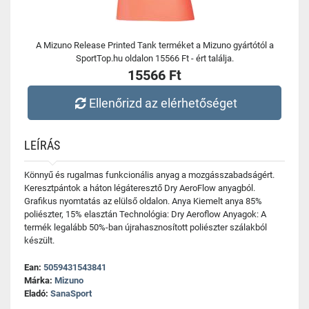
A Mizuno Release Printed Tank terméket a Mizuno gyártótól a
SportTop.hu oldalon 15566 Ft - ért találja.
15566 Ft
Ellenőrizd az elérhetőséget
LEÍRÁS
Könnyű és rugalmas funkcionális anyag a mozgásszabadságért.
Keresztpántok a háton légáteresztő Dry AeroFlow anyagból.
Grafikus nyomtatás az elülső oldalon. Anya Kiemelt anya 85%
poliészter, 15% elasztán Technológia: Dry Aeroflow Anyagok: A
termék legalább 50%-ban újrahasznosított poliészter szálakból
készült.
Ean:
5059431543841
Márka:
Mizuno
Eladó:
SanaSport