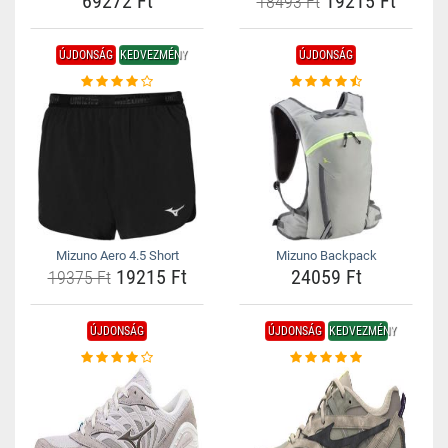
69272 Ft
19215 Ft
18493 Ft
ÚJDONSÁG
KEDVEZMÉNY
ÚJDONSÁG
Mizuno Aero 4.5 Short
Mizuno Backpack
19215 Ft
24059 Ft
19375 Ft
ÚJDONSÁG
ÚJDONSÁG
KEDVEZMÉNY