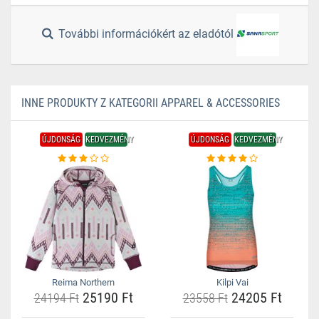
További információkért az eladótól
INNE PRODUKTY Z KATEGORII APPAREL & ACCESSORIES
ÚJDONSÁG
KEDVEZMÉNY
ÚJDONSÁG
KEDVEZMÉNY
Reima Northern
Kilpi Vai
25190 Ft
24205 Ft
24194 Ft
23558 Ft