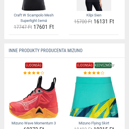
Craft W Scampolo Mesh
Kilpi Sien
16131 Ft
Superlight černá
15700 Ft
17601 Ft
17747 Ft
INNE PRODUKTY PRODUCENTA MIZUNO
ÚJDONSÁG
ÚJDONSÁG
KEDVEZMÉNY
Mizuno Wave Momentum 3
Mizuno Flying Skirt