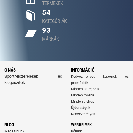
TERMÉKEK
54
KATEGÓRIÁK
93
MÁRKÁK
O NÁS
INFORMÁCIÓ
Sportfelszerelések és
Kedvezményes kuponok és
kiegészítők
promóciók
Minden kategória
Minden márka
Minden e-shop
Újdonságok
Kedvezmények
BLOG
WEBHELYEK
Magazinunk
Rólunk