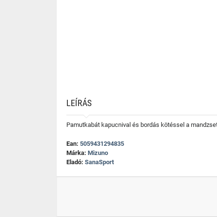
LEÍRÁS
Pamutkabát kapucnival és bordás kötéssel a mandzsettá
Ean:
5059431294835
Márka:
Mizuno
Eladó:
SanaSport