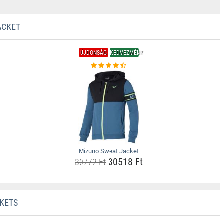
ACKET
ÚJDONSÁG
KEDVEZMÉNY
Mizuno Sweat Jacket
30518 Ft
30772 Ft
CKETS