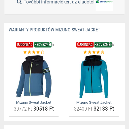
További információkért az eladótól
WARIANTY PRODUKTÓW MIZUNO SWEAT JACKET
ÚJDONSÁG
KEDVEZMÉNY
ÚJDONSÁG
KEDVEZMÉNY
Mizuno Sweat Jacket
Mizuno Sweat Jacket
30518 Ft
32133 Ft
30772 Ft
32400 Ft