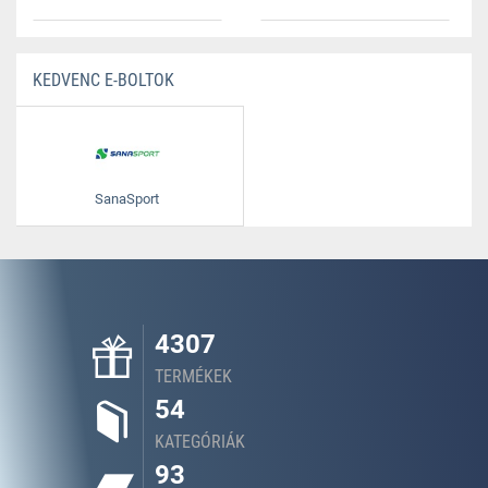
KEDVENC E-BOLTOK
SanaSport
4307
TERMÉKEK
54
KATEGÓRIÁK
93