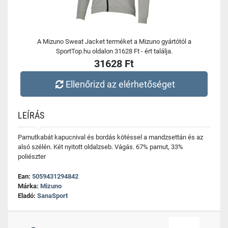
A Mizuno Sweat Jacket terméket a Mizuno gyártótól a
SportTop.hu oldalon 31628 Ft - ért találja.
31628 Ft
Ellenőrizd az elérhetőséget
LEÍRÁS
Pamutkabát kapucnival és bordás kötéssel a mandzsettán és az
alsó szélén. Két nyitott oldalzseb. Vágás. 67% pamut, 33%
poliészter
Ean:
5059431294842
Márka:
Mizuno
Eladó:
SanaSport