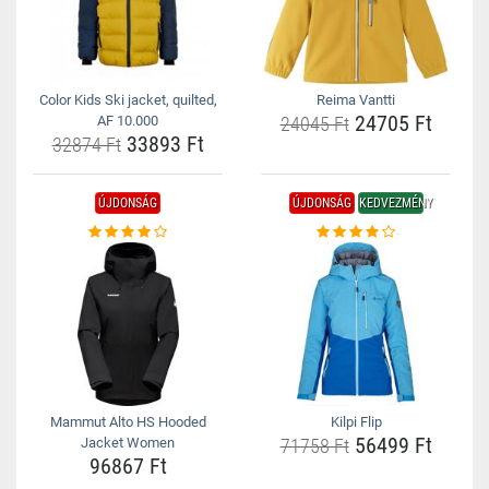
Color Kids Ski jacket, quilted,
Reima Vantti
24705 Ft
AF 10.000
24045 Ft
33893 Ft
32874 Ft
ÚJDONSÁG
ÚJDONSÁG
KEDVEZMÉNY
Mammut Alto HS Hooded
Kilpi Flip
56499 Ft
Jacket Women
71758 Ft
96867 Ft