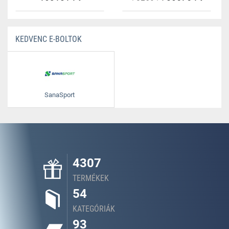
KEDVENC E-BOLTOK
SanaSport
4307
TERMÉKEK
54
KATEGÓRIÁK
93