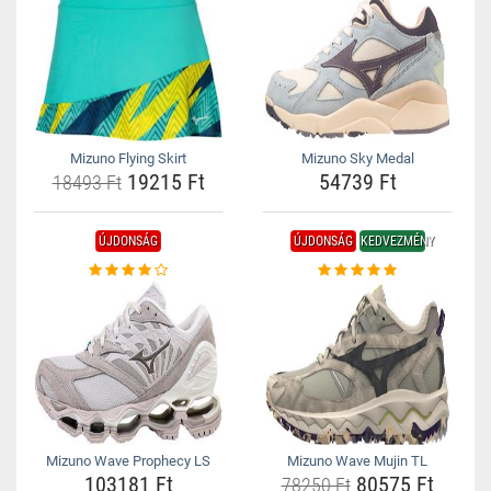
Mizuno Flying Skirt
Mizuno Sky Medal
19215 Ft
54739 Ft
18493 Ft
ÚJDONSÁG
ÚJDONSÁG
KEDVEZMÉNY
Mizuno Wave Prophecy LS
Mizuno Wave Mujin TL
103181 Ft
80575 Ft
78250 Ft