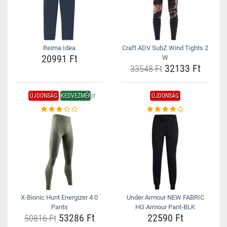
Reima Idea
Craft ADV SubZ Wind Tights 2
20991 Ft
W
32133 Ft
33548 Ft
ÚJDONSÁG
KEDVEZMÉNY
ÚJDONSÁG
X-Bionic Hunt Energizer 4.0
Under Armour NEW FABRIC
Pants
HG Armour Pant-BLK
53286 Ft
22590 Ft
50816 Ft