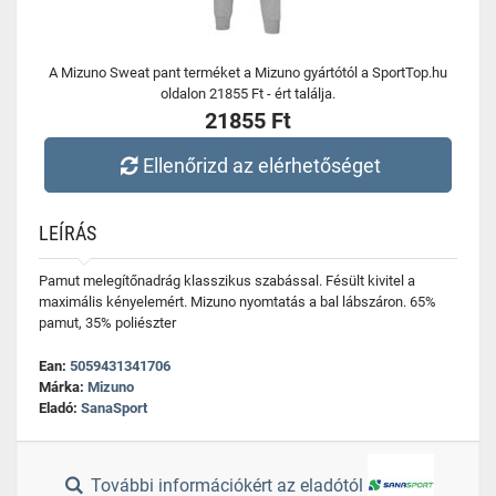
A Mizuno Sweat pant terméket a Mizuno gyártótól a SportTop.hu
oldalon 21855 Ft - ért találja.
21855 Ft
Ellenőrizd az elérhetőséget
LEÍRÁS
Pamut melegítőnadrág klasszikus szabással. Fésült kivitel a
maximális kényelemért. Mizuno nyomtatás a bal lábszáron. 65%
pamut, 35% poliészter
Ean:
5059431341706
Márka:
Mizuno
Eladó:
SanaSport
További információkért az eladótól