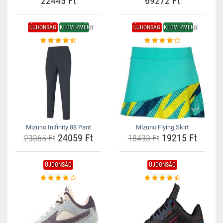
22445 Ft
69272 Ft
ÚJDONSÁG
KEDVEZMÉNY
ÚJDONSÁG
KEDVEZMÉNY
Mizuno Inifinity 88 Pant
Mizuno Flying Skirt
24059 Ft
19215 Ft
23365 Ft
18493 Ft
ÚJDONSÁG
ÚJDONSÁG