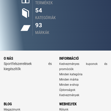
TERMÉKEK
54
KATEGÓRIÁK
93
MÁRKÁK
O NÁS
INFORMÁCIÓ
Sportfelszerelések és
Kedvezményes kuponok és
kiegészítők
promóciók
Minden kategória
Minden márka
Minden e-shop
Újdonságok
Kedvezmények
BLOG
WEBHELYEK
Magazinunk
Rólunk