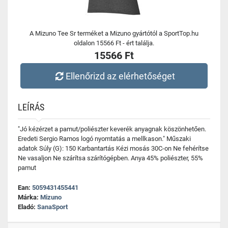
A Mizuno Tee Sr terméket a Mizuno gyártótól a SportTop.hu
oldalon 15566 Ft - ért találja.
15566 Ft
Ellenőrizd az elérhetőséget
LEÍRÁS
"Jó kézérzet a pamut/poliészter keverék anyagnak köszönhetően.
Eredeti Sergio Ramos logó nyomtatás a mellkason." Műszaki
adatok Súly (G): 150 Karbantartás Kézi mosás 30C-on Ne fehérítse
Ne vasaljon Ne szárítsa szárítógépben. Anya 45% poliészter, 55%
pamut
Ean:
5059431455441
Márka:
Mizuno
Eladó:
SanaSport