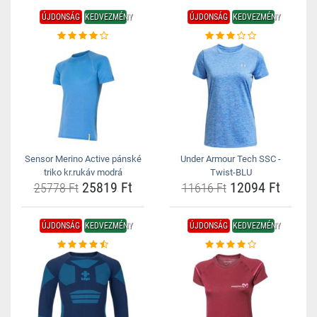
ÚJDONSÁG
KEDVEZMÉNY
ÚJDONSÁG
KEDVEZMÉNY
Sensor Merino Active pánské
Under Armour Tech SSC -
triko kr.rukáv modrá
Twist-BLU
25819 Ft
12094 Ft
25778 Ft
11616 Ft
ÚJDONSÁG
KEDVEZMÉNY
ÚJDONSÁG
KEDVEZMÉNY