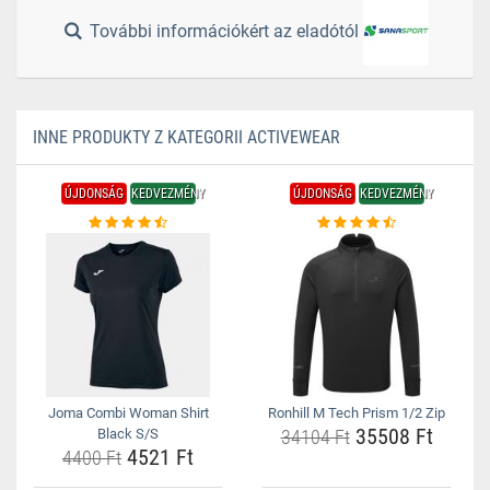
További információkért az eladótól
INNE PRODUKTY Z KATEGORII ACTIVEWEAR
ÚJDONSÁG
KEDVEZMÉNY
ÚJDONSÁG
KEDVEZMÉNY
Joma Combi Woman Shirt
Ronhill M Tech Prism 1/2 Zip
35508 Ft
Black S/S
34104 Ft
4521 Ft
4400 Ft