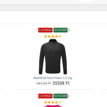
ÚJDONSÁG
KEDVEZMÉNY
Ronhill M Tech Prism 1/2 Zip
35508 Ft
34104 Ft
ÚJDONSÁG
KEDVEZMÉNY