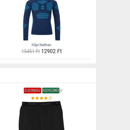
Kilpi Nathan
12902 Ft
15451 Ft
ÚJDONSÁG
KEDVEZMÉNY