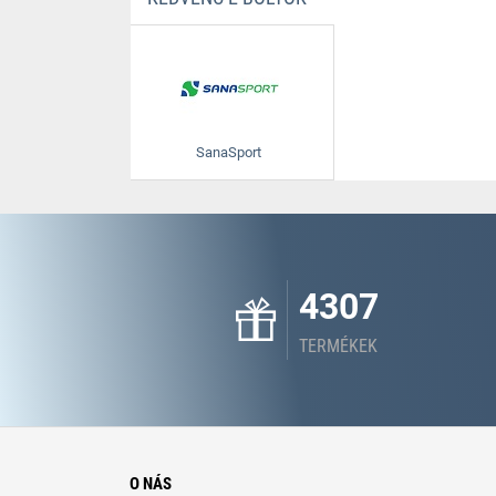
SanaSport
4307
TERMÉKEK
O NÁS