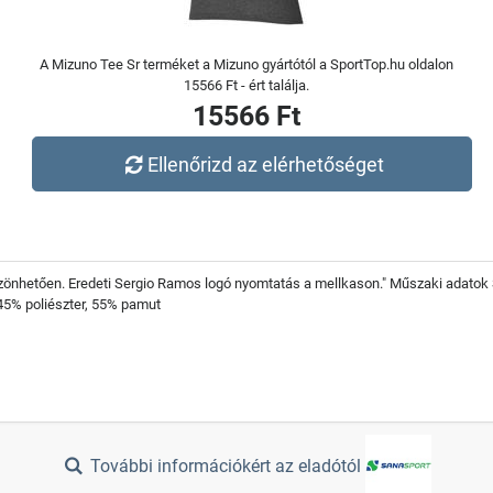
A Mizuno Tee Sr terméket a Mizuno gyártótól a SportTop.hu oldalon
15566 Ft - ért találja.
15566 Ft
Ellenőrizd az elérhetőséget
zönhetően. Eredeti Sergio Ramos logó nyomtatás a mellkason." Műszaki adatok 
 45% poliészter, 55% pamut
További információkért az eladótól