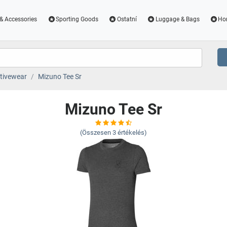
& Accessories
Sporting Goods
Ostatní
Luggage & Bags
Ho
tivewear
Mizuno Tee Sr
Mizuno Tee Sr
(Összesen
3
értékelés)