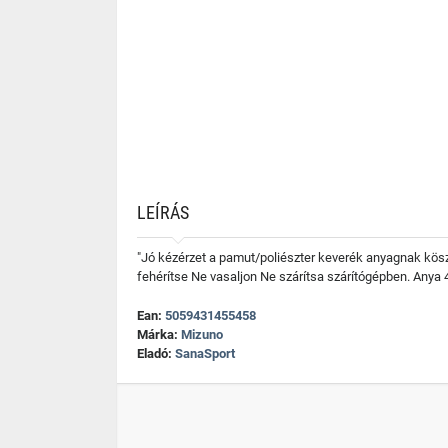
LEÍRÁS
"Jó kézérzet a pamut/poliészter keverék anyagnak kös
fehérítse Ne vasaljon Ne szárítsa szárítógépben. Anya
Ean:
5059431455458
Márka:
Mizuno
Eladó:
SanaSport