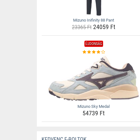
Mizuno Inifinity 88 Pant
24059 Ft
23365 Ft
ÚJDONSÁG
Mizuno Sky Medal
54739 Ft
KEDVENC E-BOLTOK