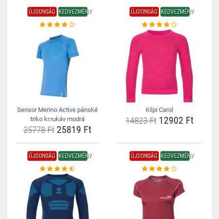
ÚJDONSÁG
KEDVEZMÉNY
ÚJDONSÁG
KEDVEZMÉNY
Sensor Merino Active pánské
Kilpi Carol
12902 Ft
triko kr.rukáv modrá
14823 Ft
25819 Ft
25778 Ft
ÚJDONSÁG
KEDVEZMÉNY
ÚJDONSÁG
KEDVEZMÉNY