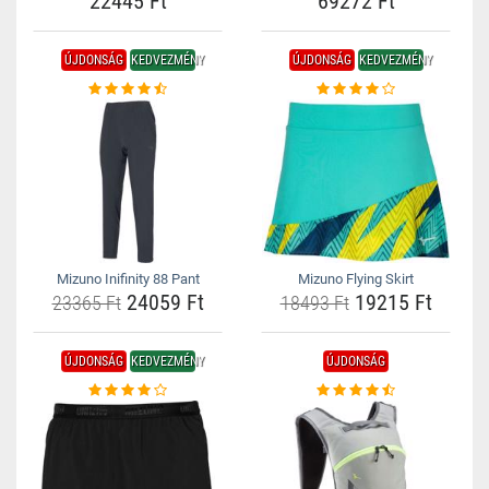
22445 Ft
69272 Ft
ÚJDONSÁG
KEDVEZMÉNY
ÚJDONSÁG
KEDVEZMÉNY
Mizuno Inifinity 88 Pant
Mizuno Flying Skirt
24059 Ft
19215 Ft
23365 Ft
18493 Ft
ÚJDONSÁG
KEDVEZMÉNY
ÚJDONSÁG