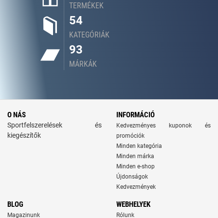
TERMÉKEK
54
KATEGÓRIÁK
93
MÁRKÁK
O NÁS
INFORMÁCIÓ
Sportfelszerelések és
Kedvezményes kuponok és
kiegészítők
promóciók
Minden kategória
Minden márka
Minden e-shop
Újdonságok
Kedvezmények
BLOG
WEBHELYEK
Magazinunk
Rólunk