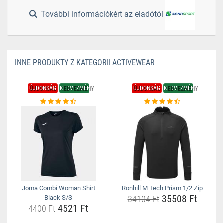
További információkért az eladótól
INNE PRODUKTY Z KATEGORII ACTIVEWEAR
ÚJDONSÁG
KEDVEZMÉNY
ÚJDONSÁG
KEDVEZMÉNY
Joma Combi Woman Shirt
Ronhill M Tech Prism 1/2 Zip
35508 Ft
Black S/S
34104 Ft
4521 Ft
4400 Ft