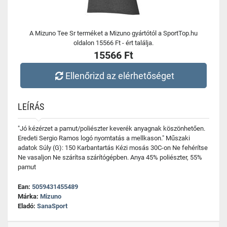
A Mizuno Tee Sr terméket a Mizuno gyártótól a SportTop.hu
oldalon 15566 Ft - ért találja.
15566 Ft
Ellenőrizd az elérhetőséget
LEÍRÁS
"Jó kézérzet a pamut/poliészter keverék anyagnak köszönhetően.
Eredeti Sergio Ramos logó nyomtatás a mellkason." Műszaki
adatok Súly (G): 150 Karbantartás Kézi mosás 30C-on Ne fehérítse
Ne vasaljon Ne szárítsa szárítógépben. Anya 45% poliészter, 55%
pamut
Ean:
5059431455489
Márka:
Mizuno
Eladó:
SanaSport