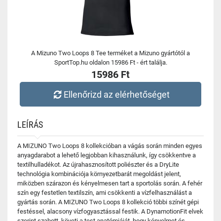
A Mizuno Two Loops 8 Tee terméket a Mizuno gyártótól a
SportTop.hu oldalon 15986 Ft - ért találja.
15986 Ft
Ellenőrizd az elérhetőséget
LEÍRÁS
A MIZUNO Two Loops 8 kollekcióban a vágás során minden egyes
anyagdarabot a lehető legjobban kihasználunk, így csökkentve a
textilhulladékot. Az újrahasznosított poliészter és a DryLite
technológia kombinációja környezetbarát megoldást jelent,
miközben szárazon és kényelmesen tart a sportolás során. A fehér
szín egy festetlen textilszín, ami csökkenti a vízfelhasználást a
gyártás során. A MIZUNO Two Loops 8 kollekció többi színét gépi
festéssel, alacsony vízfogyasztással festik. A DynamotionFit elvek
szerint szabott, követi a test anatómiáját, hogy kényelmet és