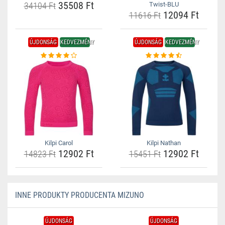
35508 Ft
34104 Ft
Twist-BLU
12094 Ft
11616 Ft
ÚJDONSÁG
KEDVEZMÉNY
ÚJDONSÁG
KEDVEZMÉNY
Kilpi Carol
Kilpi Nathan
12902 Ft
12902 Ft
14823 Ft
15451 Ft
INNE PRODUKTY PRODUCENTA MIZUNO
ÚJDONSÁG
ÚJDONSÁG