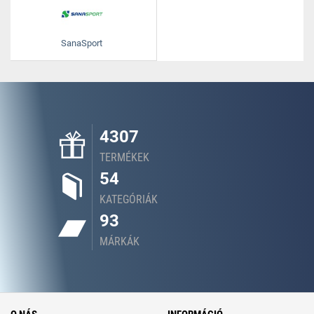
SanaSport
4307
TERMÉKEK
54
KATEGÓRIÁK
93
MÁRKÁK