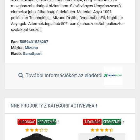
mozgásszabadságot biztosítson. Szivárványos fényvisszaverő
elemek a jobb láthatóság érdekében. Material: Anya 100%
poliészter Technológia: Mizuno Drylite, DynamotionFit, NightLite
Anyagok: A termék legalább 50%-ban újrahasznosított poliészter
szálakból készült.
Ean:
5059431536287
Márka:
Mizuno
Eladó:
SanaSport
További információkért az eladótól
INNE PRODUKTY Z KATEGORII ACTIVEWEAR
ÚJDONSÁG
KEDVEZMÉNY
ÚJDONSÁG
KEDVEZMÉNY