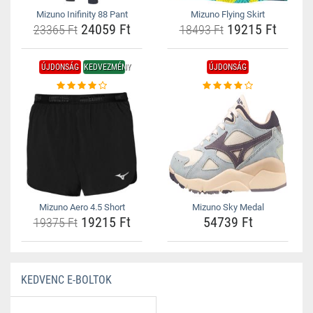
Mizuno Inifinity 88 Pant
Mizuno Flying Skirt
24059 Ft
19215 Ft
23365 Ft
18493 Ft
ÚJDONSÁG
KEDVEZMÉNY
ÚJDONSÁG
Mizuno Aero 4.5 Short
Mizuno Sky Medal
19215 Ft
54739 Ft
19375 Ft
KEDVENC E-BOLTOK