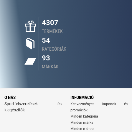
4307
TERMÉKEK
54
KATEGÓRIÁK
93
MÁRKÁK
O NÁS
INFORMÁCIÓ
Sportfelszerelések és
Kedvezményes kuponok és
kiegészítők
promóciók
Minden kategória
Minden márka
Minden e-shop