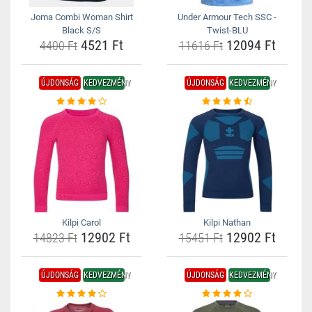
Joma Combi Woman Shirt
Under Armour Tech SSC -
Black S/S
Twist-BLU
4521 Ft
12094 Ft
4400 Ft
11616 Ft
ÚJDONSÁG
KEDVEZMÉNY
ÚJDONSÁG
KEDVEZMÉNY
Kilpi Carol
Kilpi Nathan
12902 Ft
12902 Ft
14823 Ft
15451 Ft
ÚJDONSÁG
KEDVEZMÉNY
ÚJDONSÁG
KEDVEZMÉNY