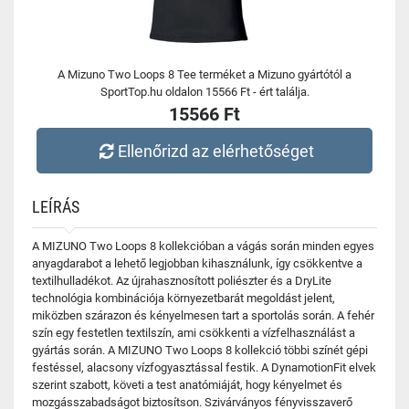
A Mizuno Two Loops 8 Tee terméket a Mizuno gyártótól a
SportTop.hu oldalon 15566 Ft - ért találja.
15566 Ft
Ellenőrizd az elérhetőséget
LEÍRÁS
A MIZUNO Two Loops 8 kollekcióban a vágás során minden egyes
anyagdarabot a lehető legjobban kihasználunk, így csökkentve a
textilhulladékot. Az újrahasznosított poliészter és a DryLite
technológia kombinációja környezetbarát megoldást jelent,
miközben szárazon és kényelmesen tart a sportolás során. A fehér
szín egy festetlen textilszín, ami csökkenti a vízfelhasználást a
gyártás során. A MIZUNO Two Loops 8 kollekció többi színét gépi
festéssel, alacsony vízfogyasztással festik. A DynamotionFit elvek
szerint szabott, követi a test anatómiáját, hogy kényelmet és
mozgásszabadságot biztosítson. Szivárványos fényvisszaverő