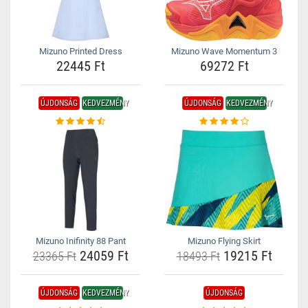
Mizuno Printed Dress
Mizuno Wave Momentum 3
22445 Ft
69272 Ft
ÚJDONSÁG
KEDVEZMÉNY
ÚJDONSÁG
KEDVEZMÉNY
Mizuno Inifinity 88 Pant
Mizuno Flying Skirt
24059 Ft
19215 Ft
23365 Ft
18493 Ft
ÚJDONSÁG
KEDVEZMÉNY
ÚJDONSÁG