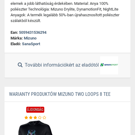
elemek a jobb láthatóság érdekében. Material: Anya 100%
poliészter Technológia: Mizuno Drylite, DynamotionFit, NightLite
Anyagok: A termék legalább 50%-ban újrahasznosított poliészter
szálakból készült.
Ean:
5059431536294
Márka:
Mizuno
Eladó:
SanaSport
További információkért az eladótól
WARIANTY PRODUKTÓW MIZUNO TWO LOOPS 8 TEE
ÚJDONSÁG