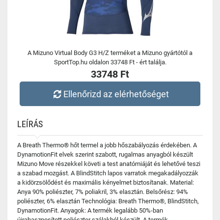
A Mizuno Virtual Body G3 H/Z terméket a Mizuno gyártótól a
SportTop.hu oldalon 33748 Ft - ért találja.
33748 Ft
Ellenőrizd az elérhetőséget
LEÍRÁS
A Breath Thermo® hőt termel a jobb hőszabályozás érdekében. A
DynamotionFit elvek szerint szabott, rugalmas anyagból készült
Mizuno Move részekkel követi a test anatómiáját és lehetővé teszi
a szabad mozgást. A BlindStitch lapos varratok megakadályozzák
a kidörzsölődést és maximális kényelmet biztosítanak. Material:
Anya 90% poliészter, 7% poliakril, 3% elasztán. Belsőrész: 94%
poliészter, 6% elasztán Technológia: Breath Thermo®, BlindStitch,
DynamotionFit. Anyagok: A termék legalább 50%-ban
újrahasznosított poliészter szálakból készült. A termék