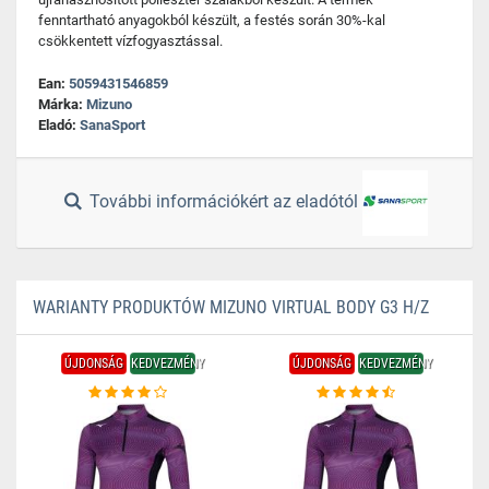
fenntartható anyagokból készült, a festés során 30%-kal
csökkentett vízfogyasztással.
Ean:
5059431546859
Márka:
Mizuno
Eladó:
SanaSport
További információkért az eladótól
WARIANTY PRODUKTÓW MIZUNO VIRTUAL BODY G3 H/Z
ÚJDONSÁG
KEDVEZMÉNY
ÚJDONSÁG
KEDVEZMÉNY