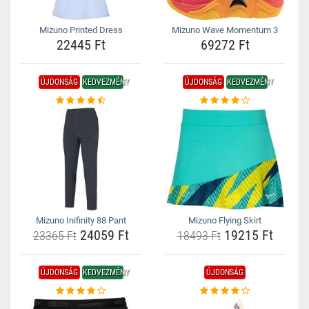
Mizuno Printed Dress
Mizuno Wave Momentum 3
22445 Ft
69272 Ft
ÚJDONSÁG
KEDVEZMÉNY
ÚJDONSÁG
KEDVEZMÉNY
Mizuno Inifinity 88 Pant
Mizuno Flying Skirt
24059 Ft
19215 Ft
23365 Ft
18493 Ft
ÚJDONSÁG
KEDVEZMÉNY
ÚJDONSÁG