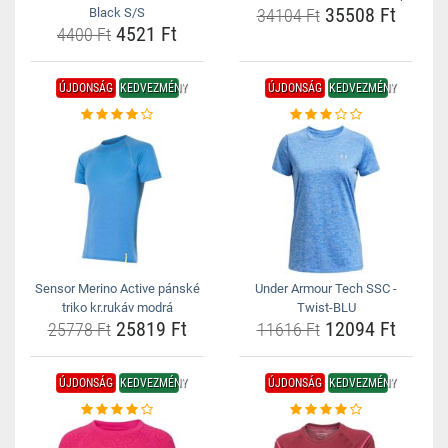
35508 Ft
Black S/S
34104 Ft
4521 Ft
4400 Ft
ÚJDONSÁG
KEDVEZMÉNY
ÚJDONSÁG
KEDVEZMÉNY
Sensor Merino Active pánské
Under Armour Tech SSC -
triko kr.rukáv modrá
Twist-BLU
25819 Ft
12094 Ft
25778 Ft
11616 Ft
ÚJDONSÁG
KEDVEZMÉNY
ÚJDONSÁG
KEDVEZMÉNY