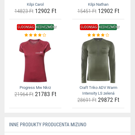
Kilpi Carol
Kilpi Nathan
12902 Ft
12902 Ft
14823 Ft
15451 Ft
ÚJDONSÁG
KEDVEZMÉNY
ÚJDONSÁG
KEDVEZMÉNY
Progress Mw Nkrz
Craft Triko ADV Warm
21783 Ft
21964 Ft
Intensity LS zelená
29872 Ft
28691 Ft
INNE PRODUKTY PRODUCENTA MIZUNO