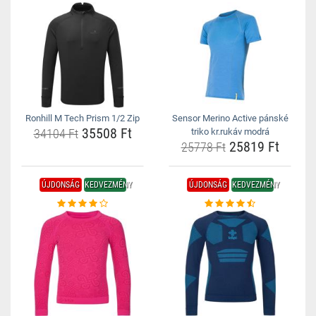
Ronhill M Tech Prism 1/2 Zip
Sensor Merino Active pánské
35508 Ft
34104 Ft
triko kr.rukáv modrá
25819 Ft
25778 Ft
ÚJDONSÁG
KEDVEZMÉNY
ÚJDONSÁG
KEDVEZMÉNY