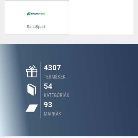
SanaSport
4307
TERMÉKEK
54
KATEGÓRIÁK
93
MÁRKÁK