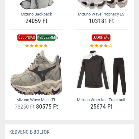
Mizuno Backpack
Mizuno Wave Prophecy LS
24059 Ft
103181 Ft
ÚJDONSÁG
KEDVEZMÉNY
ÚJDONSÁG
Mizuno Wave Mujin TL
Mizuno Wom Knit Tracksuit
80575 Ft
25674 Ft
78250 Ft
KEDVENC E-BOLTOK