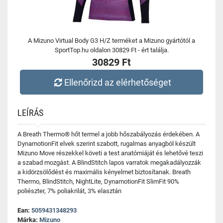
A Mizuno Virtual Body G3 H/Z terméket a Mizuno gyártótól a
SportTop.hu oldalon 30829 Ft - ért találja.
30829 Ft
Ellenőrizd az elérhetőséget
LEÍRÁS
A Breath Thermo® hőt termel a jobb hőszabályozás érdekében. A
DynamotionFit elvek szerint szabott, rugalmas anyagból készült
Mizuno Move részekkel követi a test anatómiáját és lehetővé teszi
a szabad mozgást. A BlindStitch lapos varratok megakadályozzák
a kidörzsölődést és maximális kényelmet biztosítanak. Breath
Thermo, BlindStitch, NightLite, DynamotionFit SlimFit 90%
poliészter, 7% poliakrilát, 3% elasztán
Ean:
5059431348293
Márka:
Mizuno