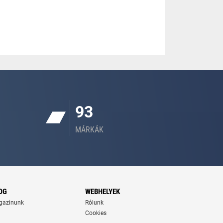
93
MÁRKÁK
OG
WEBHELYEK
gazinunk
Rólunk
Cookies