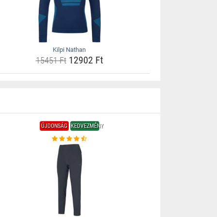
Kilpi Nathan
12902 Ft
15451 Ft
ÚJDONSÁG
KEDVEZMÉNY