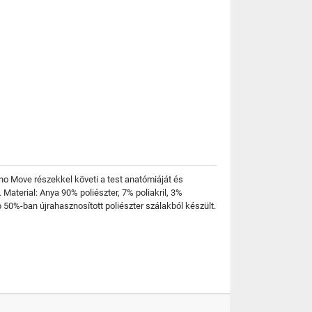
no Move részekkel követi a test anatómiáját és
aterial: Anya 90% poliészter, 7% poliakril, 3%
 50%-ban újrahasznosított poliészter szálakból készült.