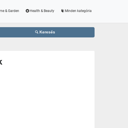
me & Garden
Health & Beauty
Minden kategória
Keresés
k