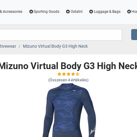
& Accessories
Sporting Goods
Ostatní
Luggage & Bags
Ho
tivewear
Mizuno Virtual Body G3 High Neck
Mizuno Virtual Body G3 High Nec
(Összesen
4
értékelés)