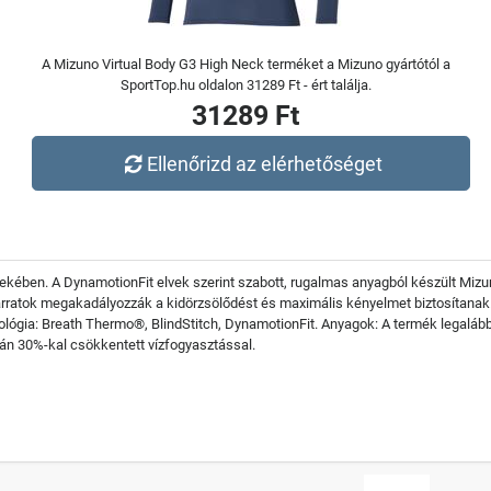
A Mizuno Virtual Body G3 High Neck terméket a Mizuno gyártótól a
SportTop.hu oldalon 31289 Ft - ért találja.
31289 Ft
Ellenőrizd az elérhetőséget
kében. A DynamotionFit elvek szerint szabott, rugalmas anyagból készült Mizu
arratok megakadályozzák a kidörzsölődést és maximális kényelmet biztosítanak. M
ológia: Breath Thermo®, BlindStitch, DynamotionFit. Anyagok: A termék legalább
rán 30%-kal csökkentett vízfogyasztással.