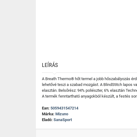
LEÍRÁS
A Breath Thermo® hőt termel a jobb hőszabályozás érde
lehetővé teszi a szabad mozgást. A BlindStitch lapos v
elasztán. Belsőrész: 94% poliészter, 6% elasztán Techn
A termék fenntartható anyagokból készült, a festés so
Ean:
5059431547214
Márka:
Mizuno
Eladó:
SanaSport